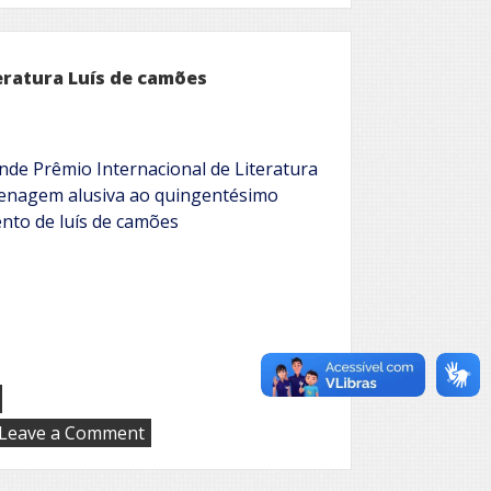
Prêmio
Olavo
Bilac
de
eratura Luís de camões
Literatura
e
Poesia
nde Prêmio Internacional de Literatura
enagem alusiva ao quingentésimo
ento de luís de camões
on
Leave a Comment
Grande
Prêmio
Internacional