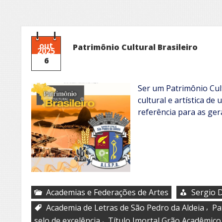
out
Patrimônio Cultural Brasileiro
2025
6
Ser um Patrimônio Cul
cultural e artística de
referência para as ger
Academias e Federações de Artes
Sergio D
,
Academia de Letras de São Pedro da Aldeia
Pa
,
selo de excelência
Título Imortal Grão Acadêmico