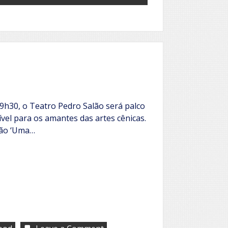
 19h30, o Teatro Pedro Salão será palco
vel para os amantes das artes cênicas.
ção ‘Uma…
on