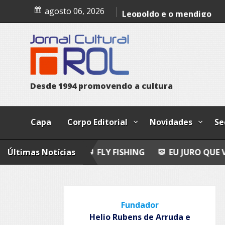
Skip
Epitafio
agosto 06, 2026
to
content
Leopoldo e o mendigo
Dia Internacional dos Pov
Indígenas
D
e
s
d
e
1
9
9
4
p
r
o
m
o
v
e
n
d
o
a
c
u
l
t
u
r
a
Capa
Corpo Editorial
Novidades
Se
OEMAS
Últimas Notícias
FLY FISHING
EU JURO QUE VI!
EPITA
Fundador
Helio Rubens de Arruda e