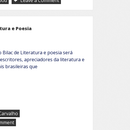
ood
Leave a Comment
Uma
Noite
em
Hollywood
tura e Poesia
Bilac de Literatura e poesia será
escritores, apreciadores da literatura e
is brasileiras que
Carvalho
on
omment
Grande