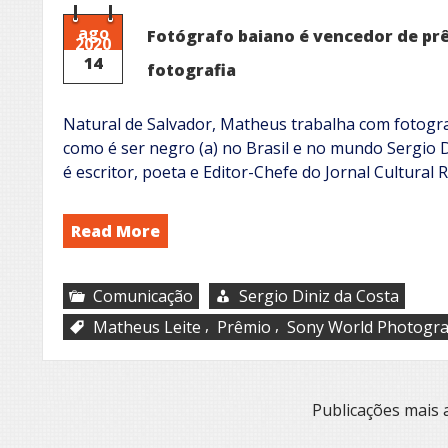
ago
Fotógrafo baiano é vencedor de pr
2020
14
fotografia
Natural de Salvador, Matheus trabalha com fotograf
como é ser negro (a) no Brasil e no mundo Sergio D
é escritor, poeta e Editor-Chefe do Jornal Cultura
Read More
Comunicação
Sergio Diniz da Costa
,
,
Matheus Leite
Prêmio
Sony World Photogr
Navegação
Publicações mais 
por