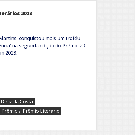
de
Literatura
terários 2023
Luís
de
camões
H.Martins, conquistou mais um troféu
ência’ na segunda edição do Prêmio 20
em 2023.
 Diniz da Costa
,
,
Prêmio
Prêmio Literário