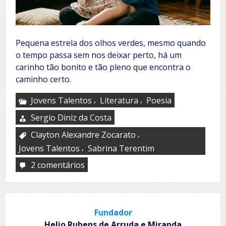
Pequena estrela dos olhos verdes, mesmo quando
o tempo passa sem nos deixar perto, há um
carinho tão bonito e tão pleno que encontra o
caminho certo.
,
,
Jovens Talentos
Literatura
Poesia
Sergio Diniz da Costa
,
Clayton Alexandre Zocarato
,
Jovens Talentos
Sabrina Terentim
2 comentários
em
Uma
doce
preguicinha
Fundador
Helio Rubens de Arruda e Miranda