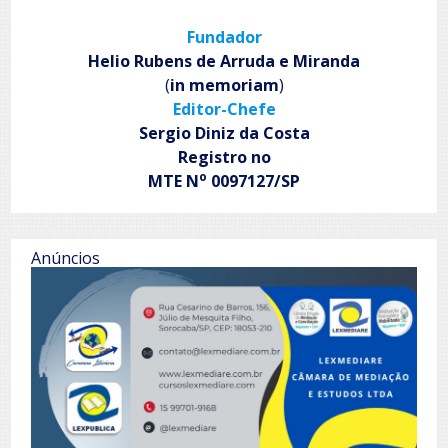
Orquestra
Tom
Fundador
Jobim
homenageia
Helio Rubens de Arruda e Miranda
criatividade
(
in memoriam
)
da
Editor-Chefe
música
contemporânea
Sergio Diniz da Costa
mineira
Registro no
o
MTE N
0097127/SP
Anúncios