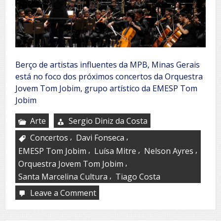
Berço de artistas influentes da MPB, Minas Gerais
está no foco dos próximos concertos da Orquestra
Jovem Tom Jobim, grupo artístico da EMESP Tom
Jobim
Arte
Sergio Diniz da Costa
,
,
Concertos
Davi Fonseca
,
,
,
EMESP Tom Jobim
Luísa Mitre
Nelson Ayres
,
Orquestra Jovem Tom Jobim
,
Santa Marcelina Cultura
Tiago Costa
Leave a Comment
on
Minas
Hoje: