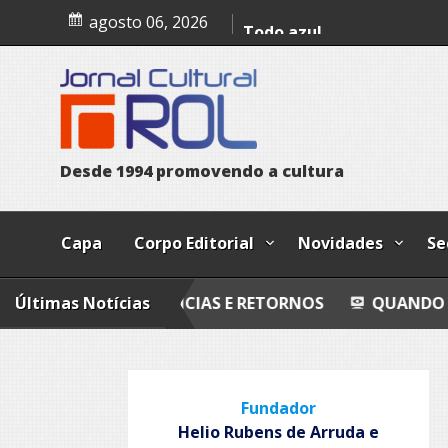
Skip
Palácio dos inocentes
agosto 06, 2026
to
content
D
e
s
d
e
1
9
9
4
p
r
o
m
o
v
e
n
d
o
a
c
u
l
t
u
r
a
Capa
Corpo Editorial
Novidades
Se
E AUSÊNCIAS E RETORNOS
Últimas Notícias
QUANDO FORES EMBOR
Fundador
Helio Rubens de Arruda e