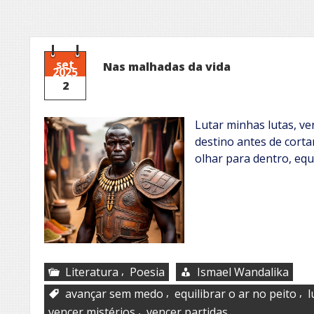
set
Nas malhadas da vida
2025
2
Lutar minhas lutas, ve
destino antes de cort
olhar para dentro, equi
,
Literatura
Poesia
Ismael Wandalika
,
,
avançar sem medo
equilibrar o ar no peito
l
,
vencer mistérios
vencer partidas