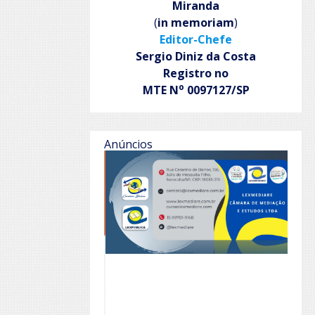
Miranda
(
in memoriam
)
Editor-Chefe
Sergio Diniz da Costa
Registro no
o
MTE N
0097127/SP
Anúncios