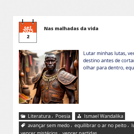
set
Nas malhadas da vida
2025
2
Lutar minhas lutas, ve
destino antes de cort
olhar para dentro, equi
,
Literatura
Poesia
Ismael Wandalika
,
,
avançar sem medo
equilibrar o ar no peito
l
,
vencer mistérios
vencer partidas