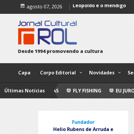
Skip
Epitafio
agosto 07, 2026
to
Leopoldo e o mendigo
content
Dia Internacional dos Pov
Indígenas
D
e
s
d
e
1
9
9
4
p
r
o
m
o
v
e
n
d
o
a
c
u
l
t
u
r
a
Capa
Corpo Editorial
Novidades
Se
O-POEMAS
Últimas Notícias
FLY FISHING
EU JURO QUE VI!
E
Fundador
Helio Rubens de Arruda e