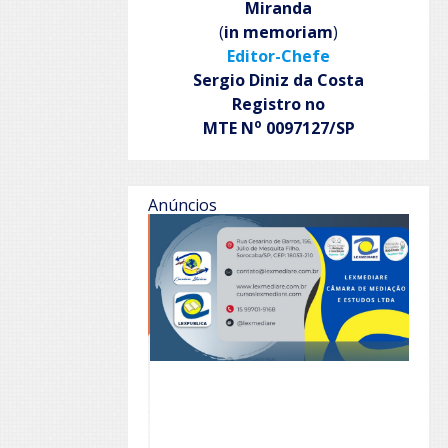
Miranda
(
in memoriam
)
Editor-Chefe
Sergio Diniz da Costa
Registro no
o
MTE N
0097127/SP
Anúncios