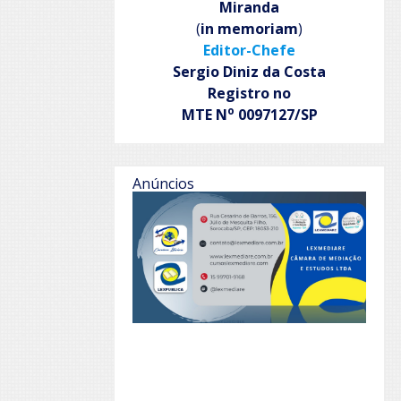
Miranda
(
in memoriam
)
Editor-Chefe
Sergio Diniz da Costa
Registro no
o
MTE N
0097127/SP
Anúncios