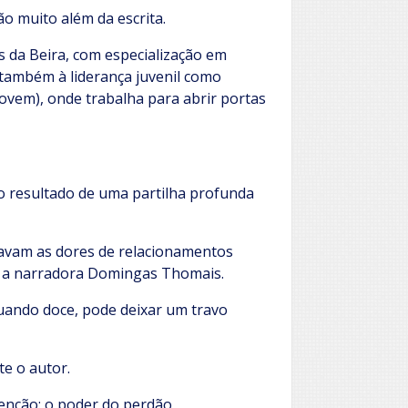
ão muito além da escrita.
 da Beira, com especialização em
 também à liderança juvenil como
Jovem), onde trabalha para abrir portas
 o resultado de uma partilha profunda
avam as dores de relacionamentos
om a narradora Domingas Thomais.
uando doce, pode deixar um travo
te o autor.
enção: o poder do perdão,