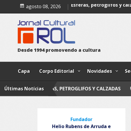
Skip
Poesia
agosto 08, 2026
to
Esferas, petroglifos y ca
content
D
e
s
d
e
1
9
9
4
p
r
o
m
o
v
e
n
d
o
a
c
u
l
t
u
r
a
Capa
Corpo Editorial
Novidades
Se
Últimas Notícias
ESFERAS, PETROGLIFOS Y CALZADAS
MANDALA
Fundador
Helio Rubens de Arruda e