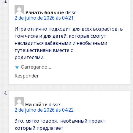
Узнать больше
disse:
2 de julho de 2026 às 04:21
Игра отлично подходит для всех возрастов, в
том числе и для детей, которые смогут
насладиться забавными и необычными
путешествиями вместе с
родителями.
Carregando...
Responder
На сайте
disse:
2 de julho de 2026 às 04:22
Это, мягко говоря, необычный проект,
который предлагает