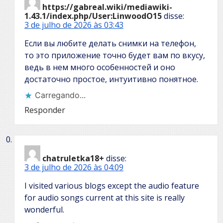
https://gabreal.wiki/mediawiki-
1.43.1/index.php/User:LinwoodO15
disse:
3 de julho de 2026 às 03:43
Если вы любите делать снимки на телефон,
то это приложение точно будет вам по вкусу,
ведь в нем много особенностей и оно
достаточно простое, интуитивно понятное.
Carregando...
Responder
chatruletka18+
disse:
3 de julho de 2026 às 04:09
I visited various blogs except the audio feature
for audio songs current at this site is really
wonderful.