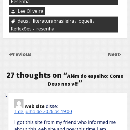
Resenha
Lee Oliveira
,
,
,
deus
literaturabrasileira
oqueli
,
Reflexões
resenha
Previous
Next
27 thoughts on “
Além do espelho: Como
”
Deus nos vê!
web site
disse:
1 de julho de 2026 às 19:00
I got this site from my friend who informed me
about this web site and now this time I am