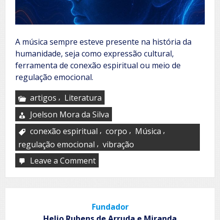
A música sempre esteve presente na história da
humanidade, seja como expressão cultural,
ferramenta de conexão espiritual ou meio de
regulação emocional.
,
artigos
Literatura
Joelson Mora da Silva
,
,
,
conexão espiritual
corpo
Música
,
regulação emocional
vibração
Leave a Comment
on
Música,
vibração
e
o
Fundador
corpo
Helio Rubens de Arruda e Miranda