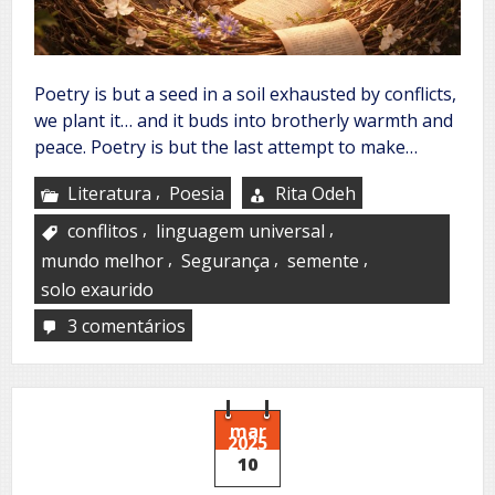
Poetry is but a seed in a soil exhausted by conflicts,
we plant it… and it buds into brotherly warmth and
peace. Poetry is but the last attempt to make…
,
Literatura
Poesia
Rita Odeh
,
,
conflitos
linguagem universal
,
,
,
mundo melhor
Segurança
semente
solo exaurido
3 comentários
em
A
poem
is
a
nest
mar
2025
10