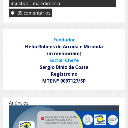
,
injustiça
maledicência
35 comentários
em
Nó
na
garganta
Fundador
Helio Rubens de Arruda e Miranda
(
in memoriam
)
Editor-Chefe
Sergio Diniz da Costa
Registro no
o
MTE N
0097127/SP
Anúncios