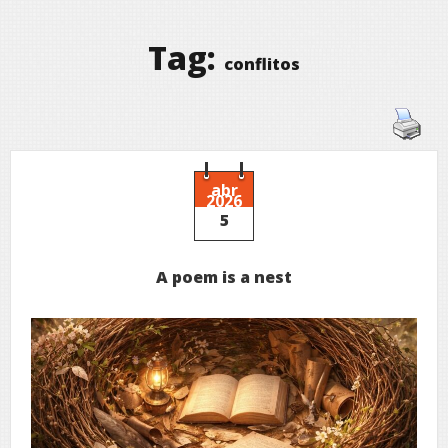
Tag:
conflitos
abr
2026
5
A poem is a nest