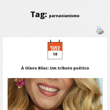
Tag:
parnasianismo
maio
2024
18
À Olavo Bilac: Um tributo poético