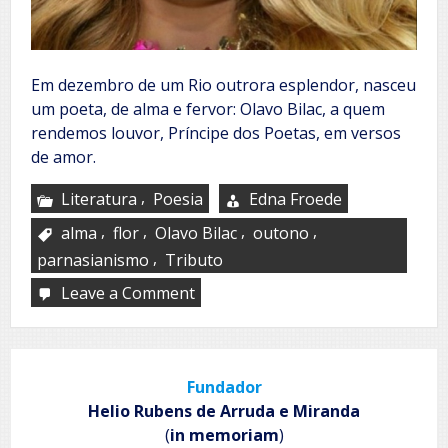
Em dezembro de um Rio outrora esplendor, nasceu
um poeta, de alma e fervor: Olavo Bilac, a quem
rendemos louvor, Príncipe dos Poetas, em versos
de amor.
,
Literatura
Poesia
Edna Froede
,
,
,
,
alma
flor
Olavo Bilac
outono
,
parnasianismo
Tributo
Leave a Comment
on
À
Olavo
Bilac:
Um
Fundador
tributo
poético
Helio Rubens de Arruda e Miranda
(
in memoriam
)