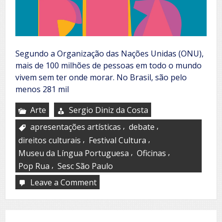
Segundo a Organização das Nações Unidas (ONU),
mais de 100 milhões de pessoas em todo o mundo
vivem sem ter onde morar. No Brasil, são pelo
menos 281 mil
Arte
Sergio Diniz da Costa
,
,
apresentações artísticas
debate
,
,
direitos culturais
Festival Cultura
,
,
Museu da Língua Portuguesa
Oficinas
,
Pop Rua
Sesc São Paulo
Leave a Comment
on
Festival
Cultura
e
Pop