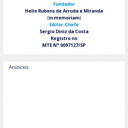
Fundador
Rua
debate
Helio Rubens de Arruda e Miranda
os
(
in memoriam
)
direitos
Editor-Chefe
culturais
da
Sergio Diniz da Costa
população
Registro no
em
o
MTE N
0097127/SP
situação
de
rua
Anúncios