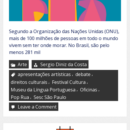
Segundo a Organização das Nações Unidas (ONU),
mais de 100 milhões de pessoas em todo o mundo
vivem sem ter onde morar. No Brasil, são pelo
menos 281 mil
Arte
Sergio Diniz da Costa
,
,
apresentações artísticas
debate
,
,
direitos culturais
Festival Cultura
,
,
Museu da Língua Portuguesa
Oficinas
,
Pop Rua
Sesc São Paulo
Leave a Comment
on
Festival
Cultura
e
Pop