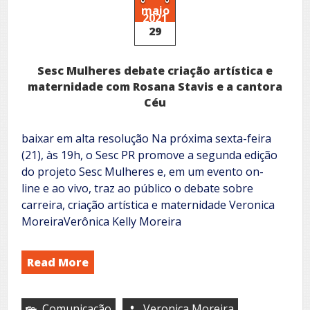
Rua
maio
2021
debate
29
os
direitos
culturais
Sesc Mulheres debate criação artística e
da
população
maternidade com Rosana Stavis e a cantora
em
Céu
situação
de
rua
baixar em alta resolução Na próxima sexta-feira
(21), às 19h, o Sesc PR promove a segunda edição
do projeto Sesc Mulheres e, em um evento on-
line e ao vivo, traz ao público o debate sobre
carreira, criação artística e maternidade Veronica
MoreiraVerônica Kelly Moreira
Read More
Comunicação
Veronica Moreira