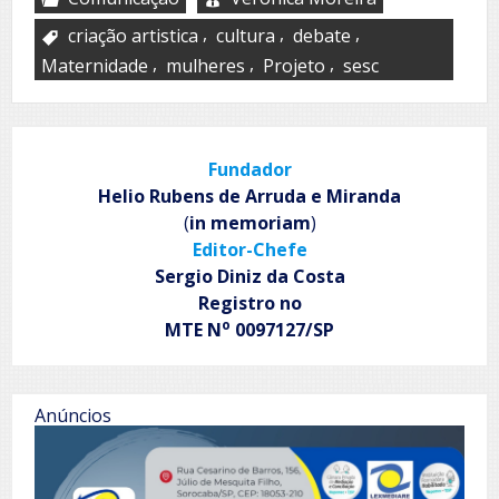
,
,
,
criação artistica
cultura
debate
,
,
,
Maternidade
mulheres
Projeto
sesc
Fundador
Helio Rubens de Arruda e Miranda
(
in memoriam
)
Editor-Chefe
Sergio Diniz da Costa
Registro no
o
MTE N
0097127/SP
Anúncios