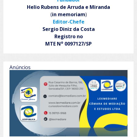
ALB
Helio Rubens de Arruda e Miranda
Minas
(
in memoriam
)
Editor-Chefe
Sergio Diniz da Costa
Registro no
o
MTE N
0097127/SP
Anúncios