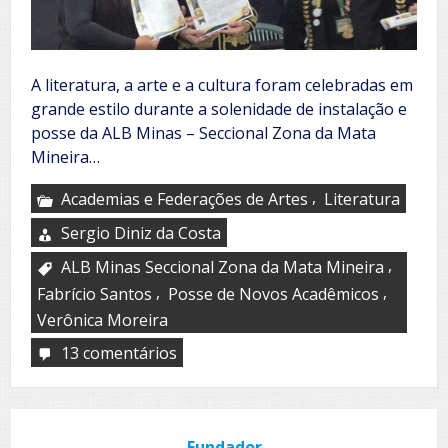
A literatura, a arte e a cultura foram celebradas em
grande estilo durante a solenidade de instalação e
posse da ALB Minas – Seccional Zona da Mata
Mineira…
,
Academias e Federações de Artes
Literatura
Sergio Diniz da Costa
,
ALB Minas Seccional Zona da Mata Mineira
,
,
Fabrício Santos
Posse de Novos Acadêmicos
Verônica Moreira
13 comentários
em
Verônica
Moreira
toma
posse
Fundador
na