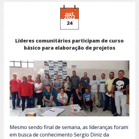
inesquecível
em
Manhuaçu!
out
2022
24
Líderes comunitários participam de curso
básico para elaboração de projetos
Mesmo sendo final de semana, as lideranças foram
em busca de conhecimento Sergio Diniz da