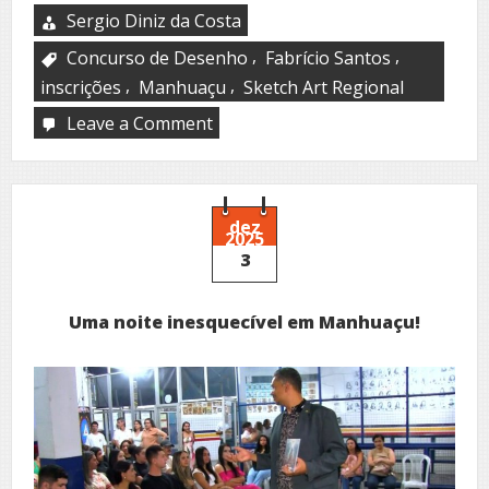
Sergio Diniz da Costa
,
,
Concurso de Desenho
Fabrício Santos
,
,
inscrições
Manhuaçu
Sketch Art Regional
Leave a Comment
on
Sketch
Art
Regional
dez
2025
3
Uma noite inesquecível em Manhuaçu!