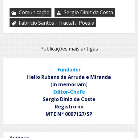
Comunicação
Sergio Diniz da Costa
,
,
Fabrício Santos
fractal
Poesia
Navegação
Publicações mais antigas
por
posts
Fundador
Helio Rubens de Arruda e Miranda
(
in memoriam
)
Editor-Chefe
Sergio Diniz da Costa
Registro no
o
MTE N
0097127/SP
Anúncios