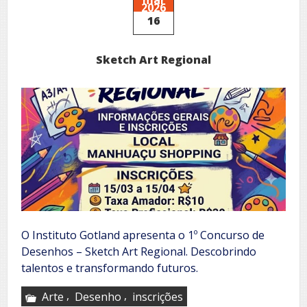
2026
ALB
16
Minas
Sketch Art Regional
O Instituto Gotland apresenta o 1º Concurso de
Desenhos – Sketch Art Regional. Descobrindo
talentos e transformando futuros.
,
,
Arte
Desenho
inscrições