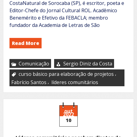
CostaNatural de Sorocaba (SP), é escritor, poeta e
Editor-Chefe do Jornal Cultural ROL. Acadêmico
Benemérito e Efetivo da FEBACLA; membro
fundador da Academia de Letras de São
Read More
Comunicação
Sergio Diniz da Costa
,
curso básico para elaboração de projetos
,
Fabrício Santos
líderes comunitários
out
2022
10