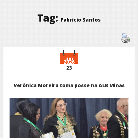
Tag:
Fabrício Santos
jun
2026
23
Verônica Moreira toma posse na ALB Minas