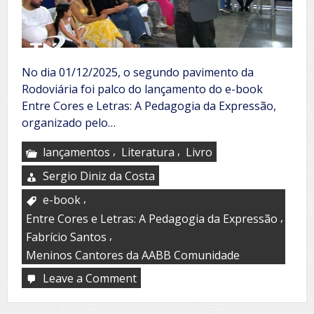
No dia 01/12/2025, o segundo pavimento da
Rodoviária foi palco do lançamento do e-book
Entre Cores e Letras: A Pedagogia da Expressão,
organizado pelo…
,
,
lançamentos
Literatura
Livro
Sergio Diniz da Costa
,
e-book
,
Entre Cores e Letras: A Pedagogia da Expressão
,
Fabrício Santos
Meninos Cantores da AABB Comunidade
Leave a Comment
on
Uma
noite