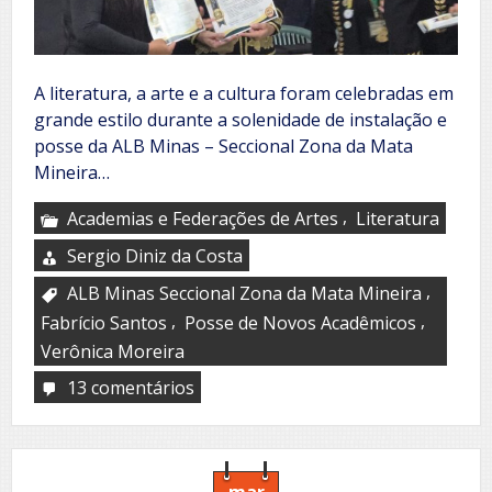
A literatura, a arte e a cultura foram celebradas em
grande estilo durante a solenidade de instalação e
posse da ALB Minas – Seccional Zona da Mata
Mineira…
,
Academias e Federações de Artes
Literatura
Sergio Diniz da Costa
,
ALB Minas Seccional Zona da Mata Mineira
,
,
Fabrício Santos
Posse de Novos Acadêmicos
Verônica Moreira
13 comentários
em
Verônica
Moreira
toma
posse
na
mar