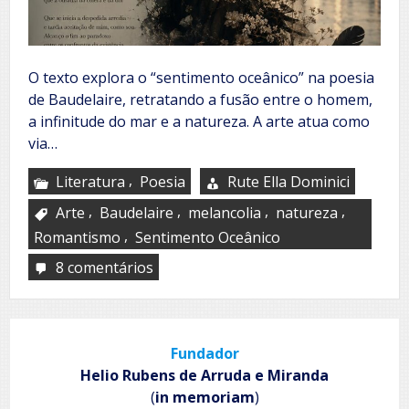
O texto explora o “sentimento oceânico” na poesia
de Baudelaire, retratando a fusão entre o homem,
a infinitude do mar e a natureza. A arte atua como
via…
,
Literatura
Poesia
Rute Ella Dominici
,
,
,
,
Arte
Baudelaire
melancolia
natureza
,
Romantismo
Sentimento Oceânico
8 comentários
em
Sentimentos
oceânicos
tais
Baudelaire
Fundador
Helio Rubens de Arruda e Miranda
(
in memoriam
)