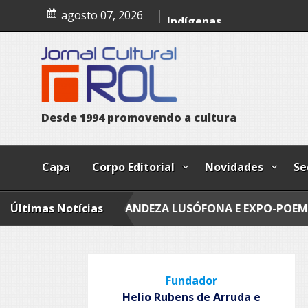
Skip
Dia Internacional dos Pov
agosto 07, 2026
to
content
Indígenas
D
e
s
d
e
1
9
9
4
p
r
o
m
o
v
e
n
d
o
a
c
u
l
t
u
r
a
Capa
Corpo Editorial
Novidades
Se
S
Últimas Notícias
GRANDEZA LUSÓFONA E EXPO-POEMAS
FLY 
Fundador
Helio Rubens de Arruda e