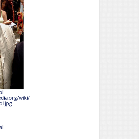
ol
dia.org/wiki/
ol.jpg
al