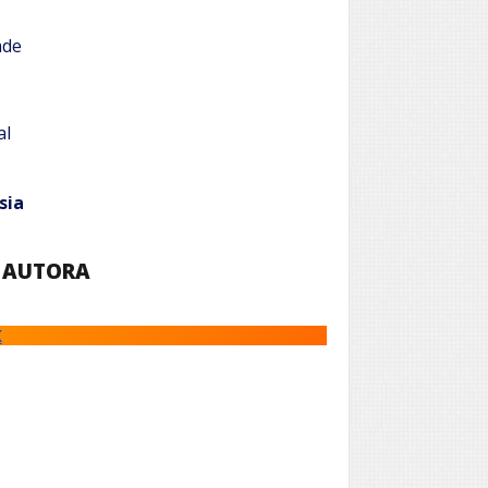
ade
al
sia
 AUTORA
K