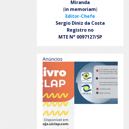
Miranda
(
in memoriam
)
Editor-Chefe
Sergio Diniz da Costa
Registro no
o
MTE N
0097127/SP
Anúncios