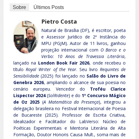
Sobre
Últimos Posts
Pietro Costa
Natural de Brasília (DF), é escritor, poeta
e Assessor Jurídico de 2ª Instância do
MPU (PGJM). Autor de 11 livros, ganhou
projeção internacional com
O Barco e o
Verbo: 10 Anos de Travessia Literária
,
lançado na
London Book Fair 2026
, onde recebeu o
título
Royal Writer of the Year
. Seu livro
Requintes de
Sensibilidade
(2025) foi lançado no
Salão do Livro de
Genebra 2026
, ampliando o alcance de sua poesia no
cenário europeu. Vencedor do
Troféu Clarice
Lispector 2024
(
SolRidente
) e do
1º Concurso Mágico
de Oz 2025
(
A Matemática da Presença
), integrou a
delegação brasileira no Festival Internacional de Poesia
de Bucareste (2025). Professor de Escrita Criativa,
Idealizador e Facilitador do LabVerso: Núcleo de
Poéticas Experimentais e Mentoria Literária de Alta
Formação, Doutor Honoris Causa Mult., soma mais de