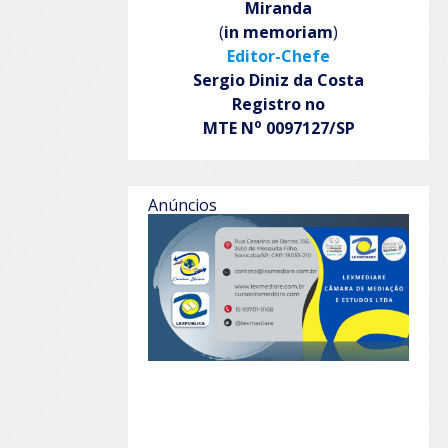
Miranda
(
in memoriam
)
Editor-Chefe
Sergio Diniz da Costa
Registro no
o
MTE N
0097127/SP
Anúncios