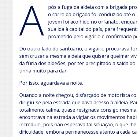
A
pós a fuga da aldeia com a brigada pro
o carro da brigada foi conduzido até o 
jovem foi acolhido no orfanato, enqua
sua ida à capital do país, para freque
prometido pelo vigário e confirmado pe
Do outro lado do santuário, o vigário procurava fo
sem cruzar a mesma aldeia que quisera queimar vivo
da fúria dos aldeões, por ter precipitado a saída d
tinha muito para dar.
Por isso, aguardava a noite.
Quando a noite chegou, disfarçado de motorista co
dirigiu-se pela estrada que dava acesso à aldeia. Pa
totalmente calma, quase resignada consigo mesma
encontrava na estrada a vigiar os movimentos habitu
incrédulo, pois não esperava tal situação, o que lh
dificuldade, embora permanecesse atento a cada ca