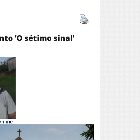
to ‘O sétimo sinal’
Amine