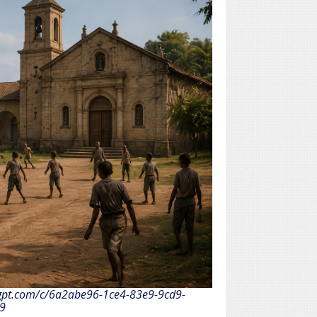
tgpt.com/c/6a2abe96-1ce4-83e9-9cd9-
9