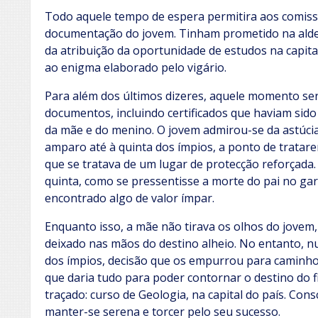
Todo aquele tempo de espera permitira aos comiss
documentação do jovem. Tinham prometido na alde
da atribuição da oportunidade de estudos na capit
ao enigma elaborado pelo vigário.
Para além dos últimos dizeres, aquele momento se
documentos, incluindo certificados que haviam sid
da mãe e do menino. O jovem admirou-se da astúcia
amparo até à quinta dos ímpios, a ponto de trata
que se tratava de um lugar de protecção reforçada.
quinta, como se pressentisse a morte do pai no ga
encontrado algo de valor ímpar.
Enquanto isso, a mãe não tirava os olhos do jovem,
deixado nas mãos do destino alheio. No entanto, nu
dos ímpios, decisão que os empurrou para caminho
que daria tudo para poder contornar o destino do fi
traçado: curso de Geologia, na capital do país. Con
manter-se serena e torcer pelo seu sucesso.