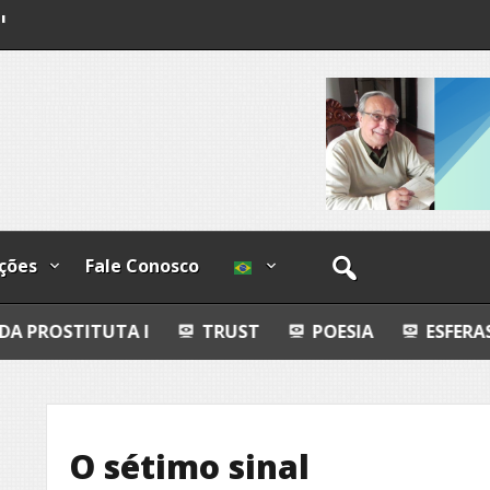
ndizível
I
lzadas
ções
Fale Conosco
A I
TRUST
POESIA
ESFERAS, PETROGLIFO
O sétimo sinal