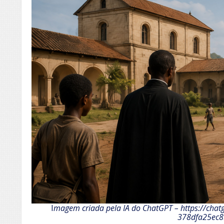
I
magem criada pela IA do ChatGPT
– https://cha
378dfa25ec8