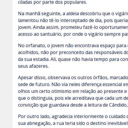
ciladas por parte dos populares.
Na manhã seguinte, a aldeia descobriu que o vigári
lamentou não tê-lo interceptado de dia, pois queri
jovem. Ainda assim, prometeu fazê-lo oportunament
acesso ao santuário, por onde o vigário sempre pa
No orfanato, o jovem não encontrava espaço para 
acolhidos, não por preconceito das responsáveis d
da sua estadia. Ali, quase não havia tempo para c
seus afazeres.
Apesar disso, observava os outros órfãos, marcados
sede de futuro. Não via neles diferença essencial e
olhos um certo otimismo em relação ao presente e
que o distinguia, pois ele acreditava que cada um de
convicção que guardava desde a leitura de Cândido, 
Por outro lado, agradecia interiormente o cuidado
sua abnegação, a rua teria sido o destino inevitáve