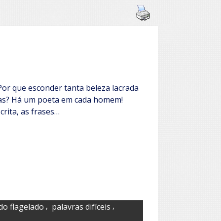
Por que esconder tanta beleza lacrada
ras? Há um poeta em cada homem!
crita, as frases…
,
,
o flagelado
palavras difíceis