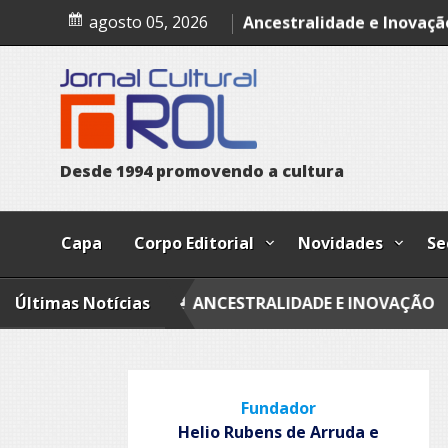
Skip
O Som das Cores
agosto 05, 2026
to
content
Ancestralidade e Inovaçã
Entre ausências e retorn
Quando fores embora
Palácio dos inocentes
D
e
s
d
e
1
9
9
4
p
r
o
m
o
v
e
n
d
o
a
c
u
l
t
u
r
a
Capa
Corpo Editorial
Novidades
Se
RES
Últimas Notícias
ANCESTRALIDADE E INOVAÇÃO
ENTRE AU
Fundador
Helio Rubens de Arruda e