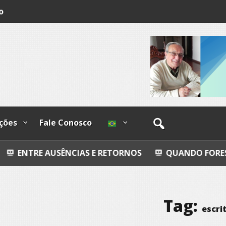
o
os
ções
Fale Conosco
SÊNCIAS E RETORNOS
QUANDO FORES EMBORA
Tag:
escri