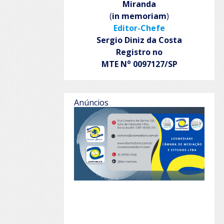
Miranda
(
in memoriam
)
Editor-Chefe
Sergio Diniz da Costa
Registro no
o
MTE N
0097127/SP
Anúncios