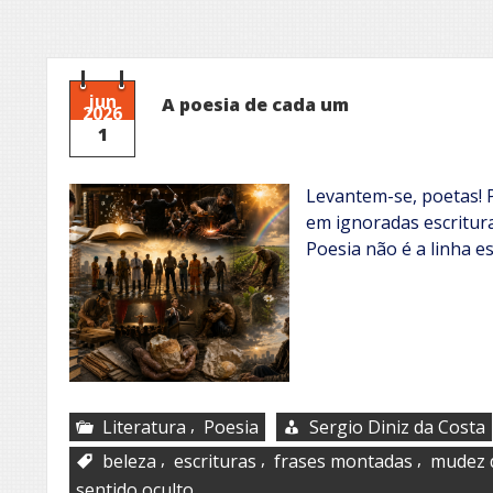
jun
A poesia de cada um
2026
1
Levantem-se, poetas! 
em ignoradas escritu
Poesia não é a linha es
,
Literatura
Poesia
Sergio Diniz da Costa
,
,
,
beleza
escrituras
frases montadas
mudez d
sentido oculto