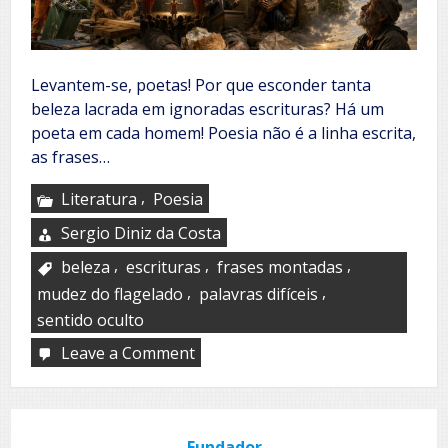
Levantem-se, poetas! Por que esconder tanta
beleza lacrada em ignoradas escrituras? Há um
poeta em cada homem! Poesia não é a linha escrita,
as frases…
,
Literatura
Poesia
Sergio Diniz da Costa
,
,
,
beleza
escrituras
frases montadas
,
,
mudez do flagelado
palavras difíceis
sentido oculto
Leave a Comment
on
A
poesia
de
cada
Fundador
um