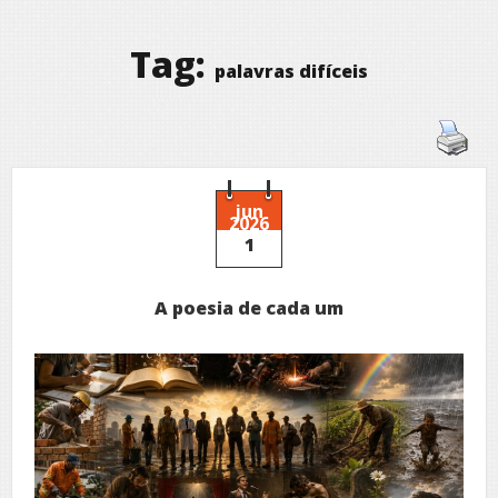
Tag:
palavras difíceis
jun
2026
1
A poesia de cada um