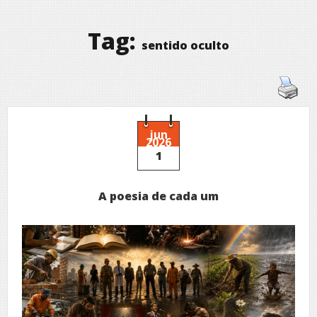
Tag:
sentido oculto
jun
2026
1
A poesia de cada um