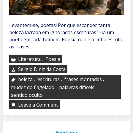
Levantem-se, poetas! Por que esconder tanta
beleza lacrada em ignoradas escrituras? Há um
poeta em cada homem! Poesia não é a linha escrita,
as frases…
,
Literatura
Poesia
Sergio Diniz da Costa
,
,
,
beleza
escrituras
frases montadas
,
,
mudez do flagelado
palavras difíceis
sentido oculto
Leave a Comment
on
A
poesia
de
cada
Fundador
um