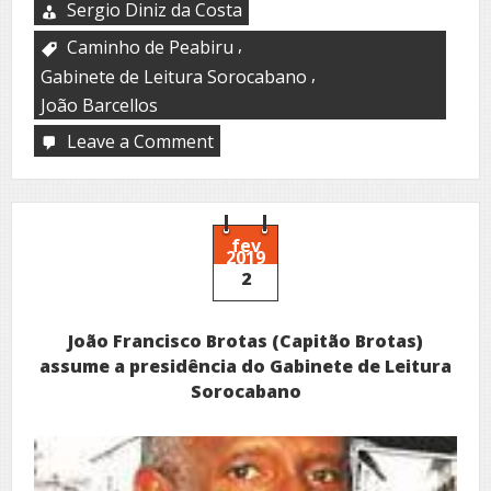
Sergio Diniz da Costa
,
Caminho de Peabiru
,
Gabinete de Leitura Sorocabano
João Barcellos
Leave a Comment
on
Caminho
do
Peabiru
fev
2019
2
João Francisco Brotas (Capitão Brotas)
assume a presidência do Gabinete de Leitura
Sorocabano