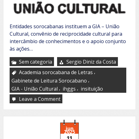
Entidades sorocabanas instituem a GIA – União
Cultural, convênio de reciprocidade cultural para
intercâmbio de conhecimentos e o apoio conjunto
às ações…
Sem categoria
Sergio Diniz da Costa
,
Academia sorocabana de Letras
,
Gabinete de Leitura Sorocabano
,
,
GIA - União Cultural
ihggs
insituição
Leave a Comment
on
GIA
–
União
Cultural
jun
2025
11