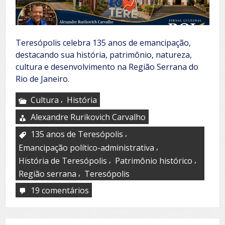
Teresópolis celebra 135 anos de emancipação,
destacando sua história, patrimônio, natureza,
cultura e desenvolvimento na Região Serrana do
Rio de Janeiro.
,
Cultura
História
Alexandre Rurikovich Carvalho
,
135 anos de Teresópolis
,
Emancipação político-administrativa
,
,
História de Teresópolis
Patrimônio histórico
,
Região serrana
Teresópolis
19 comentários
em
Teresópolis
celebra
135