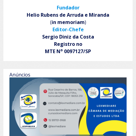
anos
Fundador
de
emancipação
Helio Rubens de Arruda e Miranda
(
in memoriam
)
Editor-Chefe
Sergio Diniz da Costa
Registro no
o
MTE N
0097127/SP
Anúncios