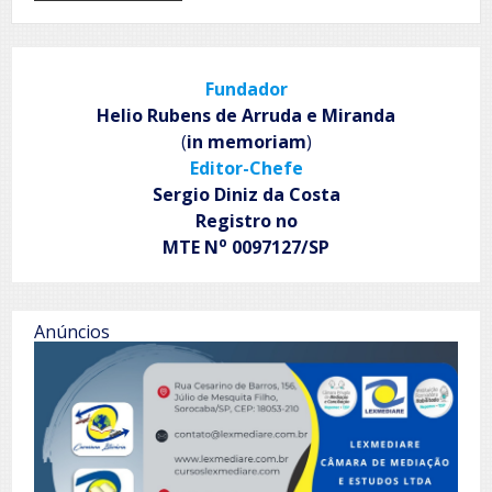
A
Jornada
de
Kaíke
Fundador
Nanne
Helio Rubens de Arruda e Miranda
(
in memoriam
)
Editor-Chefe
Sergio Diniz da Costa
Registro no
o
MTE N
0097127/SP
Anúncios