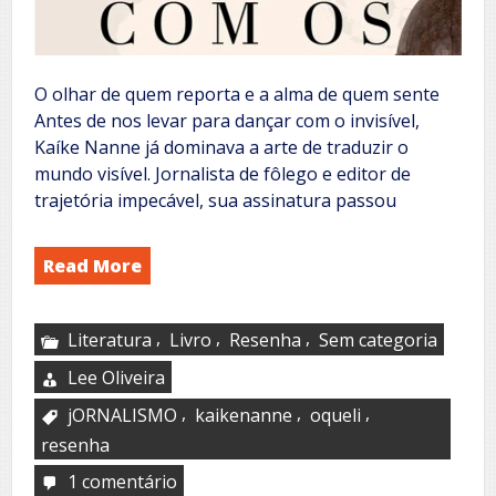
O olhar de quem reporta e a alma de quem sente
Antes de nos levar para dançar com o invisível,
Kaíke Nanne já dominava a arte de traduzir o
mundo visível. Jornalista de fôlego e editor de
trajetória impecável, sua assinatura passou
Read More
,
,
,
Literatura
Livro
Resenha
Sem categoria
Lee Oliveira
,
,
,
jORNALISMO
kaikenanne
oqueli
resenha
1 comentário
em