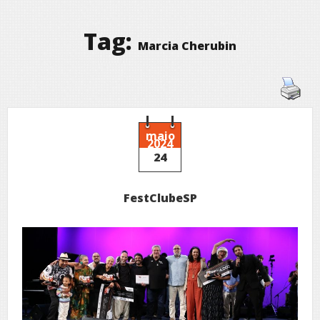
Tag:
Marcia Cherubin
maio
2024
24
FestClubeSP