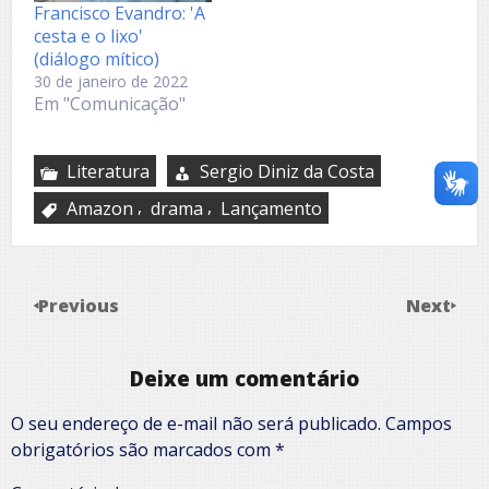
Francisco Evandro: 'A
cesta e o lixo'
(diálogo mítico)
30 de janeiro de 2022
Em "Comunicação"
Literatura
Sergio Diniz da Costa
,
,
Amazon
drama
Lançamento
Previous
Next
Deixe um comentário
O seu endereço de e-mail não será publicado.
Campos
obrigatórios são marcados com
*