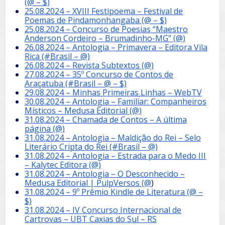
(@ – $)
25.08.2024 – XVIII Festipoema – Festival de
Poemas de Pindamonhangaba (@ – $)
25.08.2024 – Concurso de Poesias “Maestro
Anderson Cordeiro – Brumadinho-MG” (@)
26.08.2024 – Antologia – Primavera – Editora Vila
Rica (#Brasil – @)
26.08.2024 – Revista Subtextos (@)
27.08.2024 – 35º Concurso de Contos de
Araçatuba (#Brasil – @ – $)
29.08.2024 – Minhas Primeiras Linhas – WebTV
30.08.2024 – Antologia – Familiar: Companheiros
Místicos – Medusa Editorial (@)
31.08.2024 – Chamada de Contos – A última
página (@)
31.08.2024 – Antologia – Maldição do Rei – Selo
Literário Cripta do Rei (#Brasil – @)
31.08.2024 – Antologia – Estrada para o Medo III
– Kalytec Editora (@)
31.08.2024 – Antologia – O Desconhecido –
Medusa Editorial | PulpVersos (@
)
31.08.2024 – 9º Prêmio Kindle de Literatura (@ –
$)
31.08.2024 – IV Concurso Internacional de
Cartrovas – UBT Caxias do Sul – RS