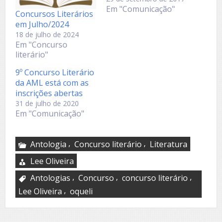
Em "Comunicação"
Concursos Literários
em Julho/2024
18 de julho de 2024
Em "Concurso
literário"
9º Concurso Literário
da AML está com as
inscrições abertas
31 de julho de 2020
Em "Comunicação"
,
,
Antologia
Concurso literário
Literatura
Lee Oliveira
,
,
,
Antologias
Concurso
concurso literário
,
Lee Oliveira
oqueli