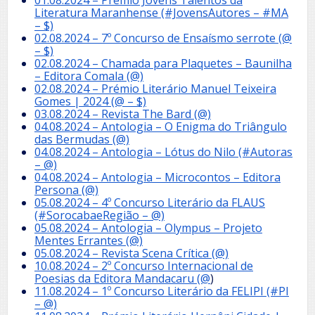
01.08.2024 – Prêmio Jovens Talentos da
Literatura Maranhense (#JovensAutores – #MA
– $)
02.08.2024 – 7º Concurso de Ensaísmo serrote (@
– $)
02.08.2024 – Chamada para Plaquetes – Baunilha
– Editora Comala (@)
02.08.2024 – Prémio Literário Manuel Teixeira
Gomes | 2024 (@ – $)
03.08.2024 – Revista The Bard (@)
04.08.2024 – Antologia – O Enigma do Triângulo
das Bermudas (@)
04.08.2024 – Antologia – Lótus do Nilo (#Autoras
– @)
04.08.2024 – Antologia – Microcontos – Editora
Persona (@)
05.08.2024 – 4º Concurso Literário da FLAUS
(#SorocabaeRegião – @)
05.08.2024 – Antologia – Olympus – Projeto
Mentes Errantes (@)
05.08.2024 – Revista Scena Crítica (@)
10.08.2024 – 2º Concurso Internacional de
Poesias da Editora Mandacaru (@
)
11.08.2024 – 1º Concurso Literário da FELIPI (#PI
– @)