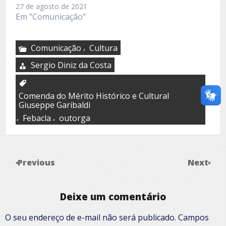
27 de agosto de 2021
Em "Comunicação"
,
Comunicação
Cultura
Sergio Diniz da Costa
Comenda do Mérito Histórico e Cultural
Giuseppe Garibaldi
,
,
Febacla
outorga
Previous
Next
Deixe um comentário
O seu endereço de e-mail não será publicado.
Campos