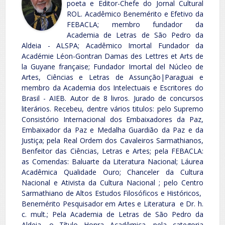
poeta e Editor-Chefe do Jornal Cultural
ROL. Acadêmico Benemérito e Efetivo da
FEBACLA; membro fundador da
Academia de Letras de São Pedro da
Aldeia - ALSPA; Acadêmico Imortal Fundador da
Académie Léon-Gontran Damas des Lettres et Arts de
la Guyane française; Fundador Imortal del Núcleo de
Artes, Ciências e Letras de Assunção|Paraguai e
membro da Academia dos Intelectuais e Escritores do
Brasil - AIEB. Autor de 8 livros. Jurado de concursos
literários. Recebeu, dentre vários titulos: pelo Supremo
Consistório Internacional dos Embaixadores da Paz,
Embaixador da Paz e Medalha Guardião da Paz e da
Justiça; pela Real Ordem dos Cavaleiros Sarmathianos,
Benfeitor das Ciências, Letras e Artes; pela FEBACLA:
as Comendas: Baluarte da Literatura Nacional; Láurea
Acadêmica Qualidade Ouro; Chanceler da Cultura
Nacional e Ativista da Cultura Nacional ; pelo Centro
Sarmathiano de Altos Estudos Filosóficos e Históricos,
Benemérito Pesquisador em Artes e Literatura e Dr. h.
c. mult.; Pela Academia de Letras de São Pedro da
Aldeia, o Título Honra Acadêmica, pela categoria