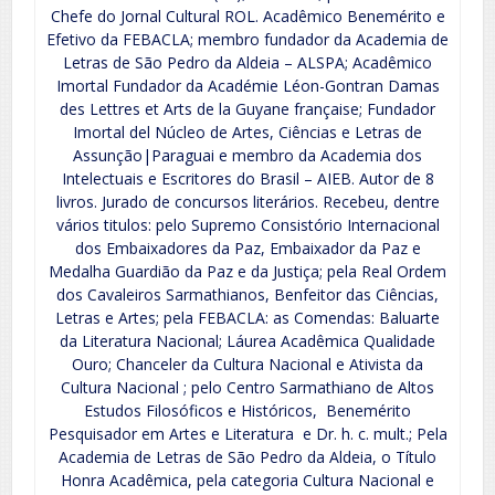
Chefe do Jornal Cultural ROL. Acadêmico Benemérito e
Efetivo da FEBACLA; membro fundador da Academia de
Letras de São Pedro da Aldeia – ALSPA; Acadêmico
Imortal Fundador da Académie Léon-Gontran Damas
des Lettres et Arts de la Guyane française; Fundador
Imortal del Núcleo de Artes, Ciências e Letras de
Assunção|Paraguai e membro da Academia dos
Intelectuais e Escritores do Brasil – AIEB. Autor de 8
livros. Jurado de concursos literários. Recebeu, dentre
vários titulos: pelo Supremo Consistório Internacional
dos Embaixadores da Paz, Embaixador da Paz e
Medalha Guardião da Paz e da Justiça; pela Real Ordem
dos Cavaleiros Sarmathianos, Benfeitor das Ciências,
Letras e Artes; pela FEBACLA: as Comendas: Baluarte
da Literatura Nacional; Láurea Acadêmica Qualidade
Ouro; Chanceler da Cultura Nacional e Ativista da
Cultura Nacional ; pelo Centro Sarmathiano de Altos
Estudos Filosóficos e Históricos, Benemérito
Pesquisador em Artes e Literatura e Dr. h. c. mult.; Pela
Academia de Letras de São Pedro da Aldeia, o Título
Honra Acadêmica, pela categoria Cultura Nacional e