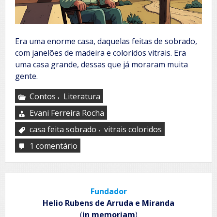
Era uma enorme casa, daquelas feitas de sobrado,
com janelões de madeira e coloridos vitrais. Era
uma casa grande, dessas que já moraram muita
gente.
,
Contos
Literatura
Evani Ferreira Rocha
,
casa feita sobrado
vitrais coloridos
1 comentário
em
O
triste
ancião
Fundador
Helio Rubens de Arruda e Miranda
(
in memoriam
)