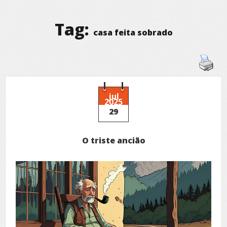
Tag:
casa feita sobrado
jul
2025
29
O triste ancião