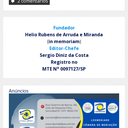
2 comentários
em
Despojamento
e
bodas
Fundador
Helio Rubens de Arruda e Miranda
(
in memoriam
)
Editor-Chefe
Sergio Diniz da Costa
Registro no
o
MTE N
0097127/SP
Anúncios