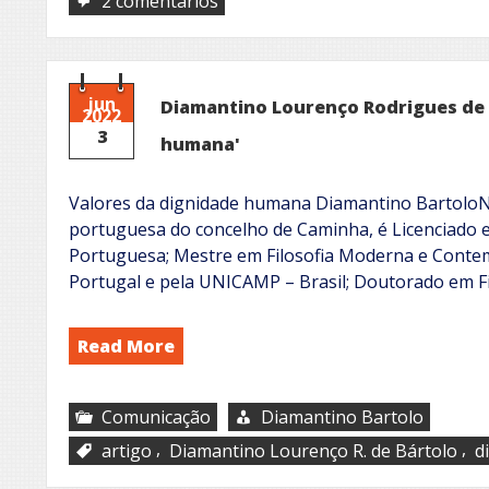
2 comentários
A
mulher
e
o
ambiente
jun
Diamantino Lourenço Rodrigues de B
2022
familiar
3
sem
humana'
respeito
Valores da dignidade humana Diamantino BartoloN
portuguesa do concelho de Caminha, é Licenciado em
Portuguesa; Mestre em Filosofia Moderna e Conte
Portugal e pela UNICAMP – Brasil; Doutorado em Fi
Read More
Comunicação
Diamantino Bartolo
,
,
artigo
Diamantino Lourenço R. de Bártolo
d