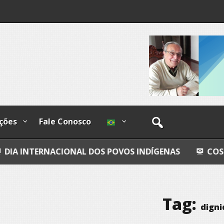
os
ções
Fale Conosco
CIONAL DOS POVOS INDÍGENAS
COSMOS
GRA
Tag:
dign