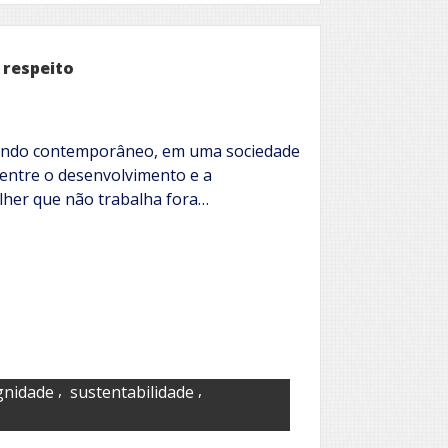
que
revela
amor,
dignidade
 respeito
e
felicidade
undo contemporâneo, em uma sociedade
 entre o desenvolvimento e a
ulher que não trabalha fora…
,
,
gnidade
sustentabilidade