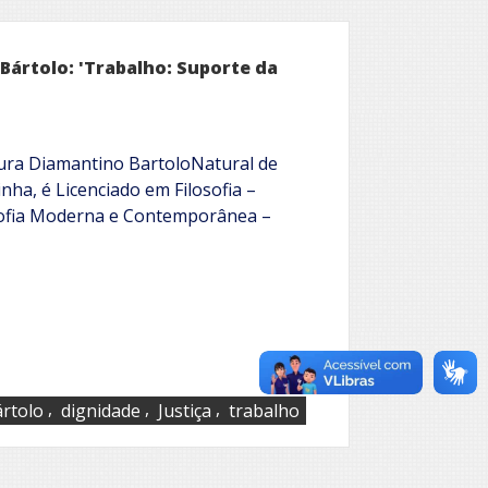
ártolo: 'Trabalho: Suporte da
ltura Diamantino BartoloNatural de
ha, é Licenciado em Filosofia –
osofia Moderna e Contemporânea –
,
,
,
rtolo
dignidade
Justiça
trabalho