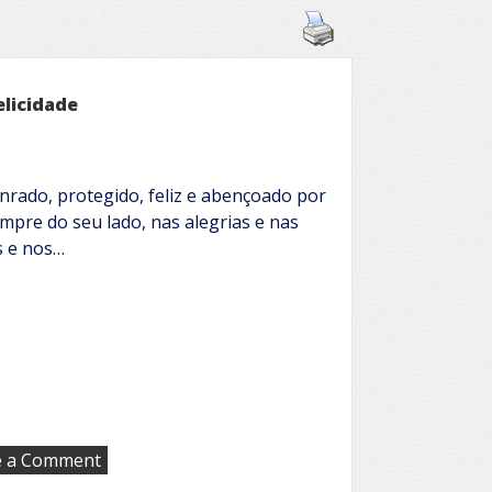
elicidade
rado, protegido, feliz e abençoado por
mpre do seu lado, nas alegrias e nas
s e nos…
on
e a Comment
Mãe