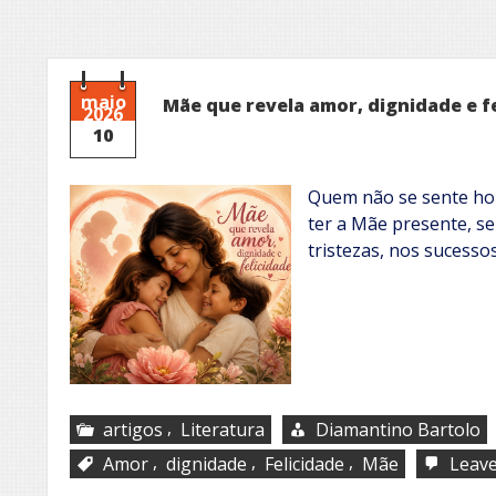
maio
Mãe que revela amor, dignidade e f
2026
10
Quem não se sente hon
ter a Mãe presente, se
tristezas, nos sucesso
,
artigos
Literatura
Diamantino Bartolo
,
,
,
Amor
dignidade
Felicidade
Mãe
Leav