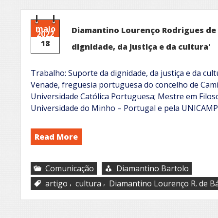
maio
Diamantino Lourenço Rodrigues de B
2022
18
dignidade, da justiça e da cultura'
Trabalho: Suporte da dignidade, da justiça e da cu
Venade, freguesia portuguesa do concelho de Camin
Universidade Católica Portuguesa; Mestre em Fil
Universidade do Minho – Portugal e pela UNICAMP
Read More
Comunicação
Diamantino Bartolo
,
,
artigo
cultura
Diamantino Lourenço R. de Bá