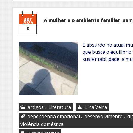
abr
A mulher e o ambiente familiar sem
2026
8
É absurdo no atual m
que busca o equilíbrio
sustentabilidade, a m
,
artigos
Literatura
Lina Veira
,
,
dependência emocional
desenvolvimento
di
violência doméstica
em