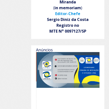
Miranda
(
in memoriam
)
Editor-Chefe
Sergio Diniz da Costa
Registro no
o
MTE N
0097127/SP
Anúncios