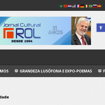
Abrir a 
NDEZA LUSÓFONA E EXPO-POEMAS
FLY FISHING
idade