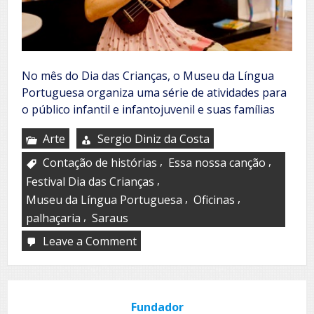
No mês do Dia das Crianças, o Museu da Língua
Portuguesa organiza uma série de atividades para
o público infantil e infantojuvenil e suas famílias
Arte
Sergio Diniz da Costa
,
,
Contação de histórias
Essa nossa canção
,
Festival Dia das Crianças
,
,
Museu da Língua Portuguesa
Oficinas
,
palhaçaria
Saraus
Leave a Comment
on
Destaques
da
programação
de
Fundador
outubro