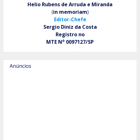
do
Helio Rubens de Arruda e Miranda
Museu
(
in memoriam
)
da
Editor-Chefe
Língua
Portuguesa
Sergio Diniz da Costa
Registro no
o
MTE N
0097127/SP
Anúncios