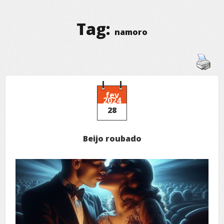
Tag:
namoro
fev
2024
28
Beijo roubado