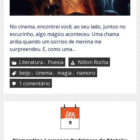
No cinema, encontrei você; ao seu lado, juntos no
escurinho, algo mágico aconteceu. Uma chama
ardia quando um sorriso de menina me
surpreendeu. E, como uma…
,
Literatura
Poesia
Nilton Rocha
,
,
,
beijo
cinema
magia
namoro
1 comentário
em
Beijo
roubado
fev
2021
9