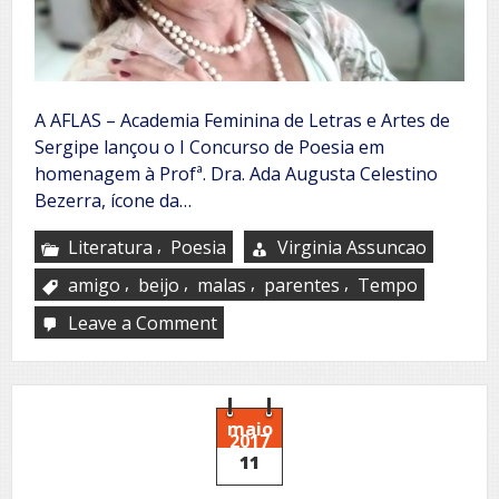
A AFLAS – Academia Feminina de Letras e Artes de
Sergipe lançou o I Concurso de Poesia em
homenagem à Profª. Dra. Ada Augusta Celestino
Bezerra, ícone da…
,
Literatura
Poesia
Virginia Assuncao
,
,
,
,
amigo
beijo
malas
parentes
Tempo
Leave a Comment
on
AFLAS
divulga
classificados
do
I
maio
2017
Concurso
11
de
Poesias