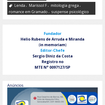
,
,
,
Lenda
Marissol F
mitologia grega
,
romance em Gramado
suspense psicológico
Fundador
Helio Rubens de Arruda e Miranda
(
in memoriam
)
Editor-Chefe
Sergio Diniz da Costa
Registro no
o
MTE N
0097127/SP
Anúncios