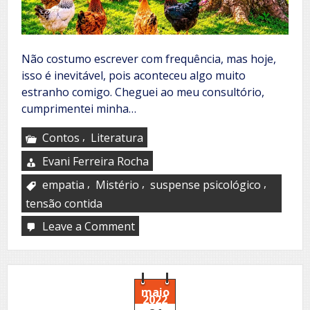
Não costumo escrever com frequência, mas hoje,
isso é inevitável, pois aconteceu algo muito
estranho comigo. Cheguei ao meu consultório,
cumprimentei minha…
,
Contos
Literatura
Evani Ferreira Rocha
,
,
,
empatia
Mistério
suspense psicológico
tensão contida
Leave a Comment
on
A
greve
dos
bichos
maio
2022