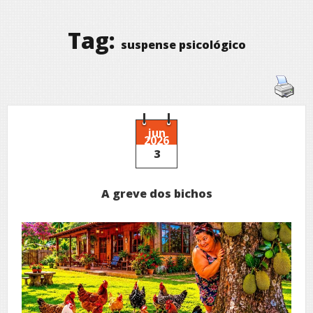
Tag:
suspense psicológico
jun
2026
3
A greve dos bichos