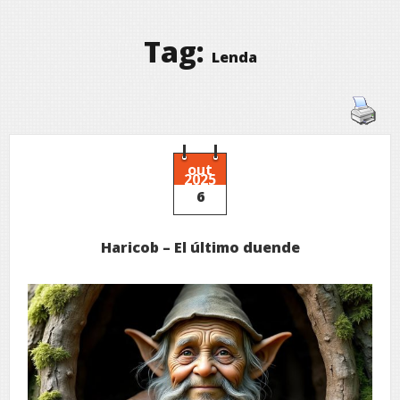
Tag:
Lenda
out
2025
6
Haricob – El último duende