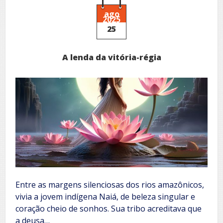
ángeles
ago
2025
25
A lenda da vitória-régia
Entre as margens silenciosas dos rios amazônicos,
vivia a jovem indígena Naiá, de beleza singular e
coração cheio de sonhos. Sua tribo acreditava que
a deusa…