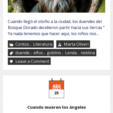
Cuando llegó el otoño a la ciudad, los duendes del
Bosque Dorado decidieron partir hacia sus tierras “
Ya nada tenemos que hacer aquí, los niños nos…
,
Contos
Literatura
Marta Oliveri
,
,
,
,
duende
elfos
goblins
Lenda
neblina
Leave a Comment
on
Haricob
–
El
último
duende
ago
2025
25
Cuando mueren los ángeles