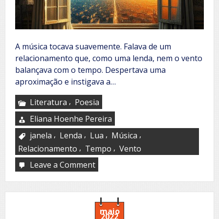
A música tocava suavemente. Falava de um
relacionamento que, como uma lenda, nem o vento
balançava com o tempo. Despertava uma
aproximação e instigava a…
,
Literatura
Poesia
Eliana Hoenhe Pereira
,
,
,
,
janela
Lenda
Lua
Música
,
,
Relacionamento
Tempo
Vento
Leave a Comment
on
Mais
do
que
uma
madrugada
maio
2022