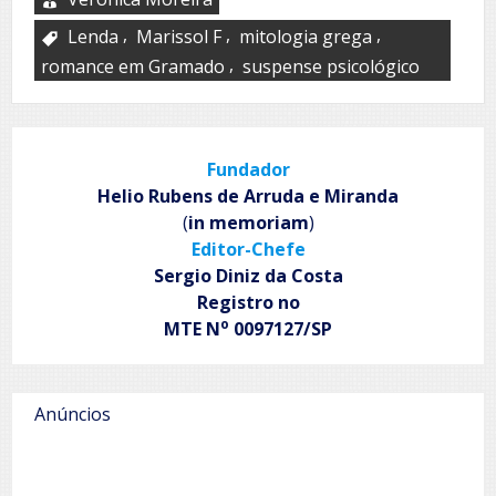
,
,
,
Lenda
Marissol F
mitologia grega
,
romance em Gramado
suspense psicológico
Fundador
Helio Rubens de Arruda e Miranda
(
in memoriam
)
Editor-Chefe
Sergio Diniz da Costa
Registro no
o
MTE N
0097127/SP
Anúncios