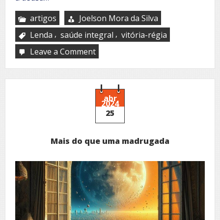
artigos
Joelson Mora da Silva
,
,
Lenda
saúde integral
vitória-régia
Leave a Comment
on
A
lenda
da
vitória-
régia
abr
2024
25
Mais do que uma madrugada