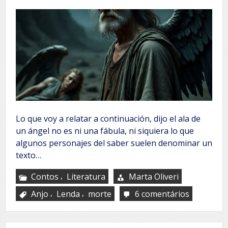
Lo que voy a relatar a continuación, dijo el ala de
un ángel no es ni una fábula, ni siquiera lo que
algunos personajes del saber suelen denominar un
texto…
,
Contos
Literatura
Marta Oliveri
,
,
Anjo
Lenda
morte
6 comentários
em
Cuando
mueren
los