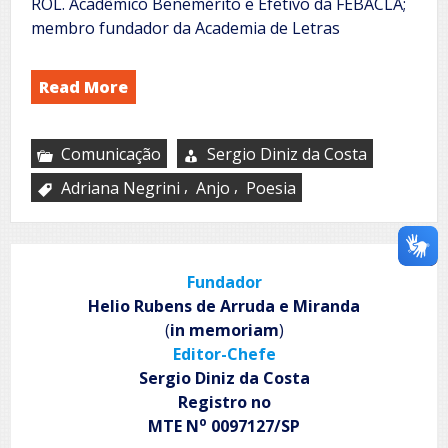
ROL. Acadêmico Benemérito e Efetivo da FEBACLA;
membro fundador da Academia de Letras
Read More
Comunicação
Sergio Diniz da Costa
,
,
Adriana Negrini
Anjo
Poesia
Fundador
Helio Rubens de Arruda e Miranda
(
in memoriam
)
Editor-Chefe
Sergio Diniz da Costa
Registro no
o
MTE N
0097127/SP