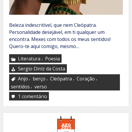
Beleza indescritível, que nem Cleópatra.
Personalidade desejável, em ti qualquer um
encontra. Mexes com todos os meus sentidos!
Quero-te aqui comigo, mesmo…
,
Literatura
Poesia
Sergio Diniz da Costa
,
,
,
,
Anjo
berço
Cleópatra
Coração
,
sentidos
verso
1 comentário
em
Excesso
de
paixão
ago
2025