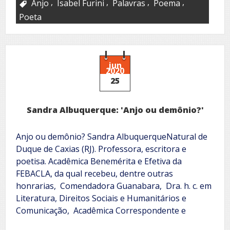
,
,
,
,
Anjo
Isabel Furini
Palavras
Poema
Poeta
jun
2020
25
Sandra Albuquerque: 'Anjo ou demônio?'
Anjo ou demônio? Sandra AlbuquerqueNatural de
Duque de Caxias (RJ). Professora, escritora e
poetisa. Acadêmica Benemérita e Efetiva da
FEBACLA, da qual recebeu, dentre outras
honrarias, Comendadora Guanabara, Dra. h. c. em
Literatura, Direitos Sociais e Humanitários e
Comunicação, Acadêmica Correspondente e