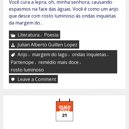
Você cura a lepra, oh, minha senhora, causando
espasmos na face das águas. Você é como um anjo
que desce com rosto luminoso às ondas inquietas
da margem do…
,
Literatura
Poesia
Julian Alberto Guillen Lopez
,
,
,
Anjo
margem do lago
ondas inquietas
,
,
Partenope
remédio mais doce
rosto luminoso
Leave a Comment
on
Partenope
maio
2022
21