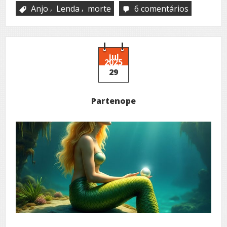
,
,
Anjo
Lenda
morte
6 comentários
em
Cuando
mueren
los
ángeles
jul
2025
29
Partenope