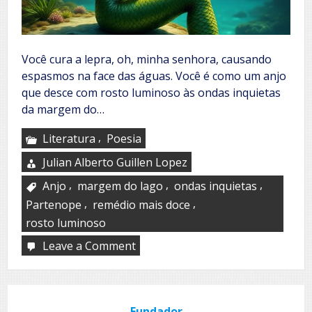
Você cura a lepra, oh, minha senhora, causando
espasmos na face das águas. Você é como um anjo
que desce com rosto luminoso às ondas inquietas
da margem do…
,
Literatura
Poesia
Julian Alberto Guillen Lopez
,
,
,
Anjo
margem do lago
ondas inquietas
,
,
Partenope
remédio mais doce
rosto luminoso
Leave a Comment
on
Partenope
Fundador