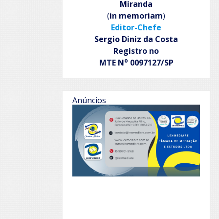
Miranda
(
in memoriam
)
Editor-Chefe
Sergio Diniz da Costa
Registro no
o
MTE N
0097127/SP
Anúncios