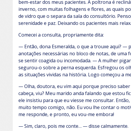
bem-estar dos meus pacientes. A poltrona é reclináv
inverno, com muitas folhagens e flores, as quais p
de vidro que o separa da sala do consultório. Pens
serenidade e paz. Deixando os pacientes mais relax
Comecei a consulta, propriamente dita:
— Então, dona Esmeralda, o que a trouxe aqui? — p
anotações necessárias no bloco de notas, de uma 
se sentir coagida ou incomodada. — A mulher pigarr
segurou-o sobre a perna esquerda. Esfregou os ol
as situações vividas na história. Logo começou a me
— Olha, doutora, eu vim aqui porque preciso sabe
cabeça, viu? Meu marido anda falando que estou fi
ele insistiu para que eu viesse me consultar. Então
muito tempo comigo, não. Eu vou lhe contar o moti
me responde, e pronto, eu vou-me embora!
— Sim, claro, pois me conte… — disse calmamente.