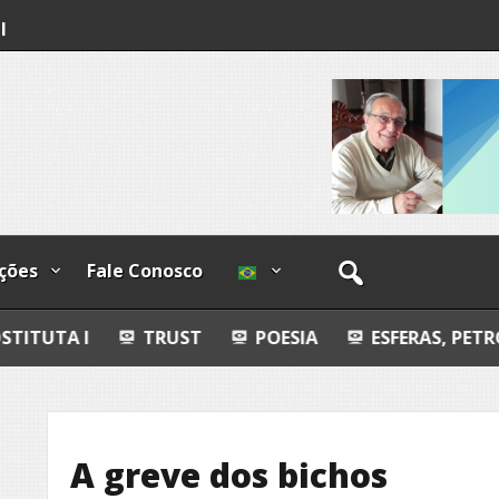
ndizível
I
lzadas
ções
Fale Conosco
TRUST
POESIA
ESFERAS, PETROGLIFOS Y C
A greve dos bichos