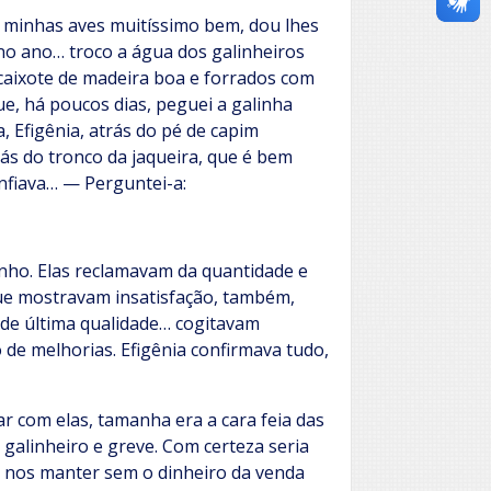
s minhas aves muitíssimo bem, dou lhes
no ano… troco a água dos galinheiros
e caixote de madeira boa e forrados com
e, há poucos dias, peguei a galinha
, Efigênia, atrás do pé de capim
rás do tronco da jaqueira, que é bem
nfiava… — Perguntei-a:
inho. Elas reclamavam da quantidade e
que mostravam insatisfação, também,
 de última qualidade… cogitavam
o de melhorias. Efigênia confirmava tudo,
r com elas, tamanha era a cara feia das
alinheiro e greve. Com certeza seria
s nos manter sem o dinheiro da venda