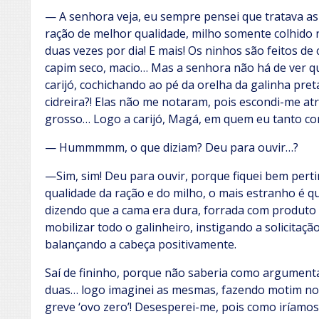
— A senhora veja, eu sempre pensei que tratava a
ração de melhor qualidade, milho somente colhido 
duas vezes por dia! E mais! Os ninhos são feitos d
capim seco, macio… Mas a senhora não há de ver qu
carijó, cochichando ao pé da orelha da galinha preta
cidreira?! Elas não me notaram, pois escondi-me at
grosso… Logo a carijó, Magá, em quem eu tanto co
— Hummmmm, o que diziam? Deu para ouvir…?
—Sim, sim! Deu para ouvir, porque fiquei bem pert
qualidade da ração e do milho, o mais estranho é 
dizendo que a cama era dura, forrada com produto
mobilizar todo o galinheiro, instigando a solicitaçã
balançando a cabeça positivamente.
Saí de fininho, porque não saberia como argumenta
duas… logo imaginei as mesmas, fazendo motim no g
greve ‘ovo zero’! Desesperei-me, pois como iríamo