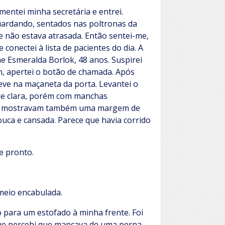
entei minha secretária e entrei.
uardando, sentados nas poltronas da
ue não estava atrasada. Então sentei-me,
conectei à lista de pacientes do dia. A
e Esmeralda Borlok, 48 anos. Suspirei
m, apertei o botão de chamada. Após
ve na maçaneta da porta. Levantei o
le clara, porém com manchas
dos mostravam também uma margem de
ouca e cansada. Parece que havia corrido
e pronto.
meio encabulada.
o para um estofado à minha frente. Foi
ue percebi que mancava de uma perna.