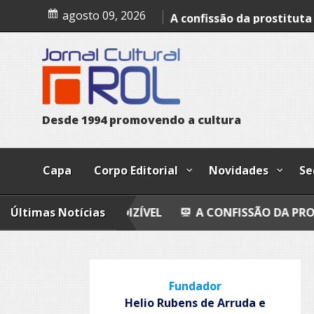
Skip
Avaliação imobiliária do i
agosto 09, 2026
to
content
A confissão da prostituta 
Trust
Poesia
Esferas, petroglifos y ca
D
e
s
d
e
1
9
9
4
p
r
o
m
o
v
e
n
d
o
a
c
u
l
t
u
r
a
Capa
Corpo Editorial
Novidades
Se
IA DO INDIZÍVEL
Últimas Notícias
A CONFISSÃO DA PROSTITUTA I
Fundador
Helio Rubens de Arruda e