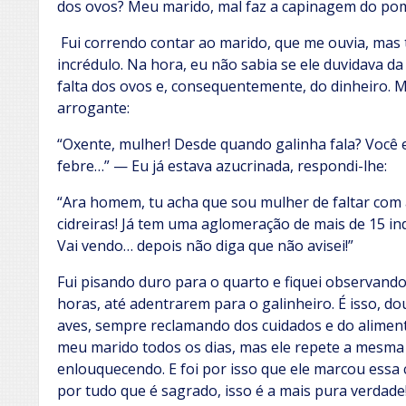
dos ovos? Meu marido, mal faz a capinagem do poma
Fui correndo contar ao marido, que me ouvia, mas 
incrédulo. Na hora, eu não sabia se ele duvidava d
falta dos ovos e, consequentemente, do dinheiro. 
arrogante:
“Oxente, mulher! Desde quando galinha fala? Você e
febre…” — Eu já estava azucrinada, respondi-lhe:
“Ara homem, tu acha que sou mulher de faltar com a 
cidreiras! Já tem uma aglomeração de mais de 15 ind
Vai vendo… depois não diga que não avisei!”
Fui pisando duro para o quarto e fiquei observan
horas, até adentrarem para o galinheiro. É isso, d
aves, sempre reclamando dos cuidados e do aliment
meu marido todos os dias, mas ele repete a mesma
enlouquecendo. E foi por isso que ele marcou essa
por tudo que é sagrado, isso é a mais pura verdade