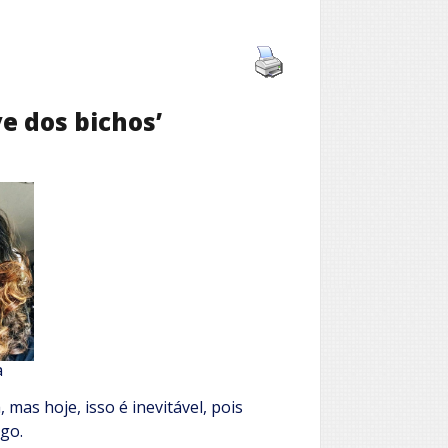
ve dos bichos’
a
mas hoje, isso é inevitável, pois
igo.