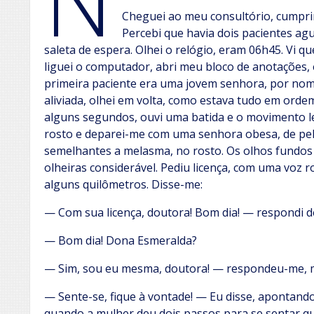
Cheguei ao meu consultório, cumprim
Percebi que havia dois pacientes ag
saleta de espera. Olhei o relógio, eram 06h45. Vi q
liguei o computador, abri meu bloco de anotações, e 
primeira paciente era uma jovem senhora, por nom
aliviada, olhei em volta, como estava tudo em orde
alguns segundos, ouvi uma batida e o movimento le
rosto e deparei-me com uma senhora obesa, de pe
semelhantes a melasma, no rosto. Os olhos fun
olheiras considerável. Pediu licença, com uma voz r
alguns quilômetros. Disse-me:
— Com sua licença, doutora! Bom dia! — respondi d
— Bom dia! Dona Esmeralda?
— Sim, sou eu mesma, doutora! — respondeu-me, 
— Sente-se, fique à vontade! — Eu disse, apontand
quando a mulher deu dois passos para se sentar q