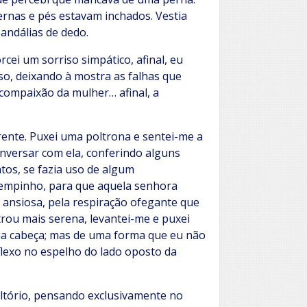
pernas e pés estavam inchados. Vestia
andálias de dedo.
cei um sorriso simpático, afinal, eu
iso, deixando à mostra as falhas que
 compaixão da mulher… afinal, a
rente. Puxei uma poltrona e sentei-me a
nversar com ela, conferindo alguns
ntos, se fazia uso de algum
empinho, para que aquela senhora
o ansiosa, pela respiração ofegante que
rou mais serena, levantei-me e puxei
sua cabeça; mas de uma forma que eu não
flexo no espelho do lado oposto da
tório, pensando exclusivamente no