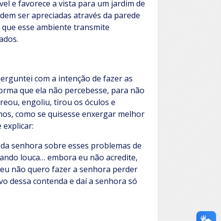
el e favorece a vista para um jardim de
odem ser apreciadas através da parede
o que esse ambiente transmite
ados.
erguntei com a intenção de fazer as
forma que ela não percebesse, para não
eou, engoliu, tirou os óculos e
hos, como se quisesse enxergar melhor
 explicar:
r da senhora sobre esses problemas de
cando louca… embora eu não acredite,
, eu não quero fazer a senhora perder
vo dessa contenda e daí a senhora só