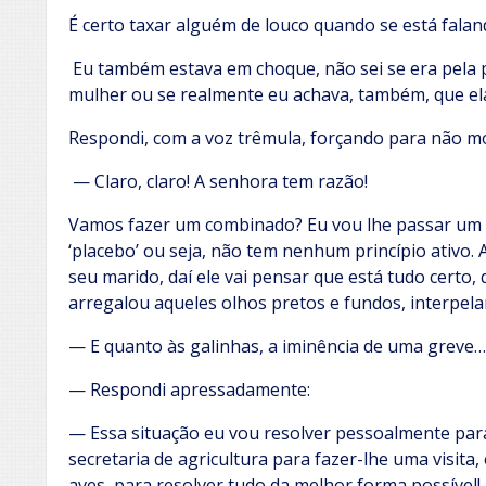
É certo taxar alguém de louco quando se está falan
Eu também estava em choque, não sei se era pela po
mulher ou se realmente eu achava, também, que ela
Respondi, com a voz trêmula, forçando para não m
— Claro, claro! A senhora tem razão!
Vamos fazer um combinado? Eu vou lhe passar um 
‘placebo’ ou seja, não tem nenhum princípio ativo. 
seu marido, daí ele vai pensar que está tudo certo,
arregalou aqueles olhos pretos e fundos, interpel
— E quanto às galinhas, a iminência de uma greve…
— Respondi apressadamente:
— Essa situação eu vou resolver pessoalmente par
secretaria de agricultura para fazer-lhe uma visit
aves, para resolver tudo da melhor forma possível! P