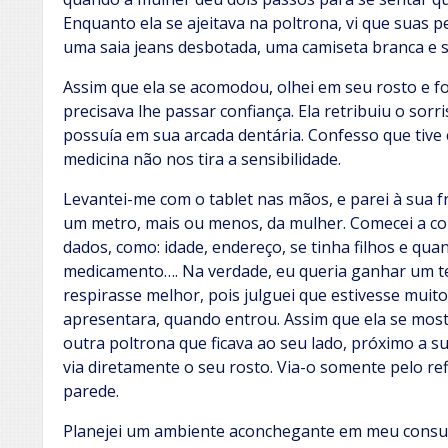
Enquanto ela se ajeitava na poltrona, vi que suas 
uma saia jeans desbotada, uma camiseta branca e s
Assim que ela se acomodou, olhei em seu rosto e for
precisava lhe passar confiança. Ela retribuiu o sorr
possuía em sua arcada dentária. Confesso que tive
medicina não nos tira a sensibilidade.
Levantei-me com o tablet nas mãos, e parei à sua f
um metro, mais ou menos, da mulher. Comecei a co
dados, como: idade, endereço, se tinha filhos e qua
medicamento…. Na verdade, eu queria ganhar um t
respirasse melhor, pois julguei que estivesse muit
apresentara, quando entrou. Assim que ela se most
outra poltrona que ficava ao seu lado, próximo a 
via diretamente o seu rosto. Via-o somente pelo re
parede.
Planejei um ambiente aconchegante em meu consul