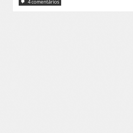
em
4 comentários
Ainda
que…