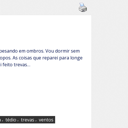
a pesando em ombros. Vou dormir sem
opos. As coisas que reparei para longe
i feito trevas…
,
,
,
a
tédio
trevas
ventos