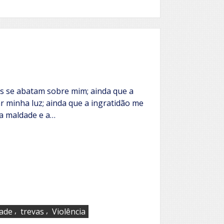
s se abatam sobre mim; ainda que a
r minha luz; ainda que a ingratidão me
 a maldade e a…
,
,
ade
trevas
Violência