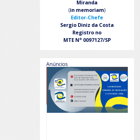
Miranda
(
in memoriam
)
Editor-Chefe
Sergio Diniz da Costa
Registro no
o
MTE N
0097127/SP
Anúncios