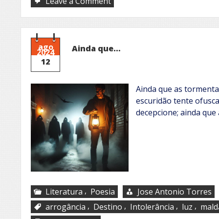
on
Leave a Comment
Perdi-
me
nessa
versão
ago
Ainda que…
2024
12
Ainda que as tormenta
escuridão tente ofusca
decepcione; ainda que
,
Literatura
Poesia
Jose Antonio Torres
,
,
,
,
arrogância
Destino
Intolerância
luz
mald