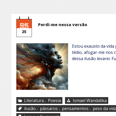
mar
Perdi-me nessa versão
2025
25
Estou exausto da vid
tédio, afogar-me nos c
dessa ilusão levarei. Fu
,
Literatura
Poesia
Ismael Wandalika
,
,
,
ilusão
pássaros
pensamentos
peso da vid