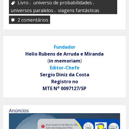
,
,
Livro
universo de probabilidades
,
universos paralelos
viagens fantásticas
2 comentários
em
Um
livro
Fundador
Helio Rubens de Arruda e Miranda
(
in memoriam
)
Editor-Chefe
Sergio Diniz da Costa
Registro no
o
MTE N
0097127/SP
Anúncios