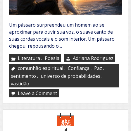
Um pássaro surpreendeu um homem ao se
aproximar para ouvir sua voz, o suave canto de
suas cordas vocais e o som interior. Um pássaro
chegou, repousando o…
,
Literatura
Poesia
Adriana Rodriguez
,
,
,
comunhão espiritual
Confiança
Paz
,
,
sentimento
universo de probabilidades
vastidão
Leave a Comment
on
Un
ave
llegó
y
dijo
abr
2025
4