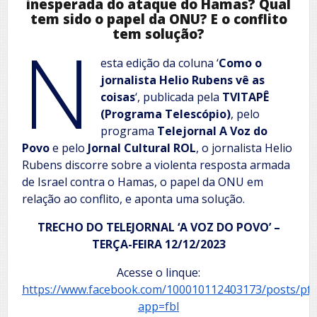
inesperada do ataque do Hamas? Qual
tem sido o papel da ONU? E o conflito
tem solução?
N
esta edição da coluna ‘
Como o
jornalista Helio Rubens vê as
coisas
‘, publicada pela
TVITAPÊ
(Programa Telescópio)
, pelo
programa
Telejornal A Voz do
Povo
e pelo
Jornal Cultural ROL
, o jornalista Helio
Rubens discorre sobre a violenta resposta armada
de Israel contra o Hamas, o papel da ONU em
relação ao conflito, e aponta uma solução.
TRECHO DO TELEJORNAL ‘A VOZ DO POVO’ –
TERÇA-FEIRA 12/12/2023
Acesse o linque:
https://www.facebook.com/100010112403173/posts/
app=fbl