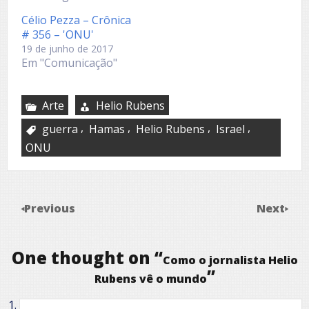
Célio Pezza – Crônica
# 356 – 'ONU'
19 de junho de 2017
Em "Comunicação"
Arte
Helio Rubens
,
,
,
,
guerra
Hamas
Helio Rubens
Israel
ONU
Previous
Next
One thought on “
Como o jornalista Helio
”
Rubens vê o mundo