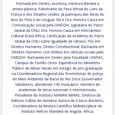
Formada em Direito, escritora, mentora literária e
artista plástica. Palestrante da Feira Virtual do Livro da
França e dos Estados Unidos. Já participou das feiras do
livro do Perú e do Uruguai. Ela é Dra. Honoris Causa em
Comunicação Social pela OMDDH, signatária do Pacto
Global da ONU; Dra. Honoris Causa em Intercâmbio
Cultural Brasil-África; Certificação da Academy do Pacto
Global da ONU sobre Igualdade de Gênero; Pós em
Direitos Humanos; Direito Constitucional; Bacharela em
Direitos Humanos com ênfase em ciências sociais pela
OMDDH. Bacharela em Direito pela Faculdade UNIPAC,
Campus de Teófilo Otoni. Experiência no Ministério
Público de Minas Gerais em estágio de pós-graduação
na Coordenadoria Regional das Promotorias de Justiça
do Meio Ambiente da Bacia do Rio Doce (Governador
Valadares), atendendo 140 municípios. Membro de
academias de letras nacionais e internacionais;
Presidente do Instituto AMMAR MINAS; Diretora da
Editions Cultive de Genebra; Autora de 6 livros literários,
Coordenadora da Revista Cientifíca Multidisciplicar do
Instituto Nelson Mandela de Angola- África;