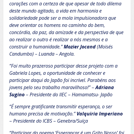
corações com a certeza de que apesar de todo dilema
deste mundo agitado, a vida em harmonia e
solidariedade pode ser a mola impulsionadora que
deve orientar os homens no caminho do bem,
concórdia, da paz, da amizade e da perspectiva de que
ao realizar o outro é realizar a nós mesmos e a
construir a humanidade.”
Mozier Jocand
(Moisés
Candumbo) – Luanda – Angola.
“Foi muito prazeroso participar desse projeto com a
Gabriela Lopes, a oportunidade de conhecer e
participar daqui do Japão foi incrível. Parabéns aos
jovens pelo seu trabalho maravilhoso!”
–
Adriana
Sugino
–
Presidente do IIEC
–
Hamamatsu- Japão
“É sempre gratificante transmitir esperança, o ser
humano precisa de motivação.”
Valquiria Imperiano
–
Presidente do ICBS
–
Genebra/Suíça
“Participar do poema ‘Esperançar é um Grito Nosso’ foi