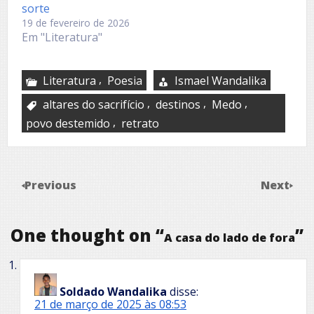
sorte
19 de fevereiro de 2026
Em "Literatura"
,
Literatura
Poesia
Ismael Wandalika
,
,
,
altares do sacrifício
destinos
Medo
,
povo destemido
retrato
Previous
Next
One thought on “
”
A casa do lado de fora
Soldado Wandalika
disse:
21 de março de 2025 às 08:53