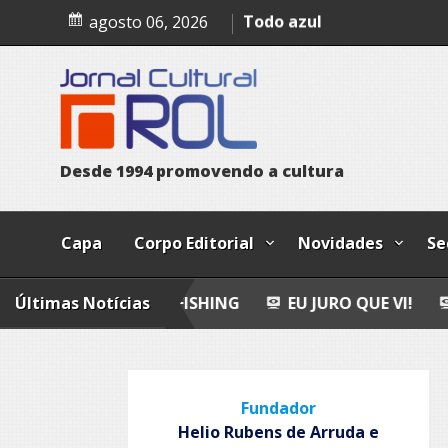
Skip
Bailando
agosto 06, 2026
to
content
Todo azul
D
e
s
d
e
1
9
9
4
p
r
o
m
o
v
e
n
d
o
a
c
u
l
t
u
r
a
Capa
Corpo Editorial
Novidades
Se
Últimas Notícias
FLY FISHING
EU JURO QUE VI!
EPITAFIO
Fundador
Helio Rubens de Arruda e