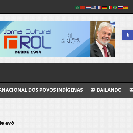
Abrir a 
S POVOS INDÍGENAS
BAILANDO
TODO AZUL
de avó