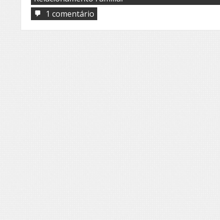
em
1 comentário
Sangue
latino