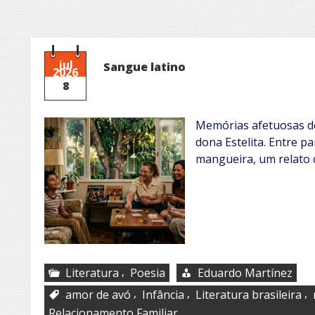
jul
Sangue latino
2026
8
Memórias afetuosas de 
dona Estelita. Entre pa
mangueira, um relato 
,
Literatura
Poesia
Eduardo Martínez
,
,
,
amor de avó
Infância
Literatura brasileira
Relacionamento Familiar