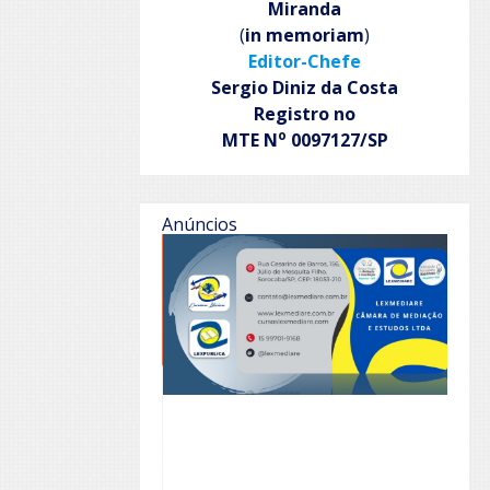
Miranda
(
in memoriam
)
Editor-Chefe
Sergio Diniz da Costa
Registro no
o
MTE N
0097127/SP
Anúncios