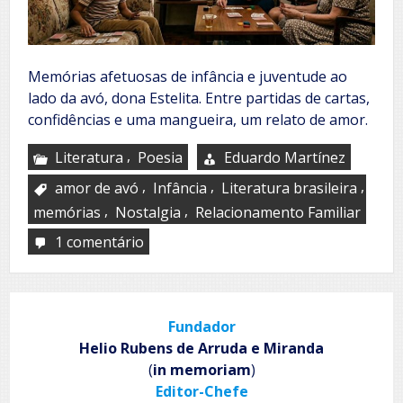
Memórias afetuosas de infância e juventude ao
lado da avó, dona Estelita. Entre partidas de cartas,
confidências e uma mangueira, um relato de amor.
,
Literatura
Poesia
Eduardo Martínez
,
,
,
amor de avó
Infância
Literatura brasileira
,
,
memórias
Nostalgia
Relacionamento Familiar
1 comentário
em
Sangue
latino
Fundador
Helio Rubens de Arruda e Miranda
(
in memoriam
)
Editor-Chefe