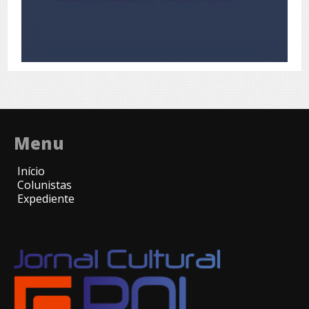
Menu
Início
Colunistas
Expediente