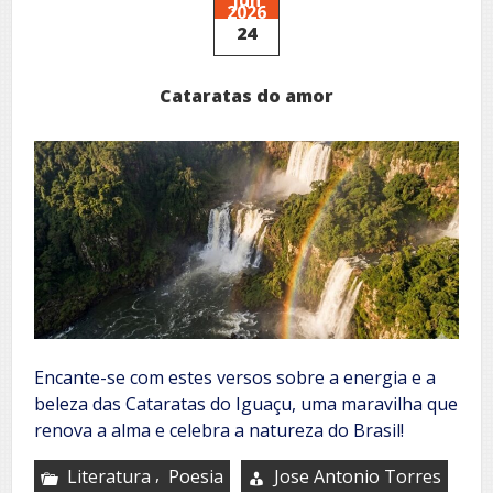
2026
silêncio
24
venceu
Cataratas do amor
Encante-se com estes versos sobre a energia e a
beleza das Cataratas do Iguaçu, uma maravilha que
renova a alma e celebra a natureza do Brasil!
,
Literatura
Poesia
Jose Antonio Torres