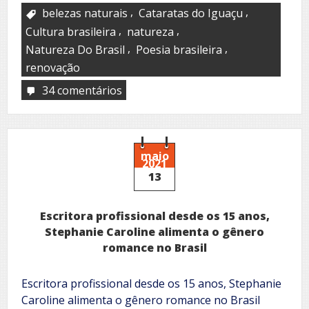
,
,
belezas naturais
Cataratas do Iguaçu
,
,
Cultura brasileira
natureza
,
,
Natureza Do Brasil
Poesia brasileira
renovação
34 comentários
em
Cataratas
do
amor
maio
2021
13
Escritora profissional desde os 15 anos,
Stephanie Caroline alimenta o gênero
romance no Brasil
Escritora profissional desde os 15 anos, Stephanie
Caroline alimenta o gênero romance no Brasil