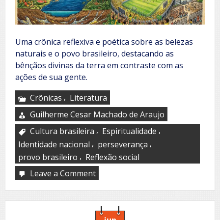
Uma crônica reflexiva e poética sobre as belezas
naturais e o povo brasileiro, destacando as
bênçãos divinas da terra em contraste com as
ações de sua gente.
,
Crônicas
Literatura
Guilherme Cesar Machado de Araujo
,
,
Cultura brasileira
Espiritualidade
,
,
Identidade nacional
perseverança
,
provo brasileiro
Reflexão social
Leave a Comment
on
O
dia
em
que
o
jun