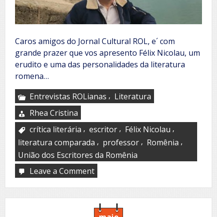
Caros amigos do Jornal Cultural ROL, e´ com
grande prazer que vos apresento Félix Nicolau, um
erudito e uma das personalidades da literatura
romena…
,
Entrevistas ROLianas
Literatura
Rhea Cristina
,
,
,
crítica literária
escritor
Félix Nicolau
,
,
,
literatura comparada
professor
Romênia
União dos Escritores da Romênia
Leave a Comment
on
Félix
Nicolau
maio