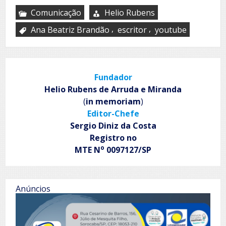
Comunicação
Helio Rubens
,
,
Ana Beatriz Brandão
escritor
youtube
Fundador
Helio Rubens de Arruda e Miranda
(
in memoriam
)
Editor-Chefe
Sergio Diniz da Costa
Registro no
o
MTE N
0097127/SP
Anúncios