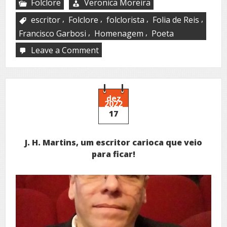
Folclore
Veronica Moreira
,
,
,
,
escritor
Folclore
folclorista
Folia de Reis
,
,
Francisco Garbosi
Homenagem
Poeta
Leave a Comment
on
Jornal
ROL
homenageia
o
poeta,
dez
2022
escritor
17
e
compositor
folclorista
J. H. Martins, um escritor carioca que veio
Francisco
Garbosi
para ficar!