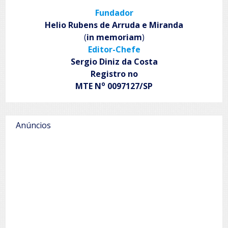
a
Fundador
gente
vai
Helio Rubens de Arruda e Miranda
embora
(
in memoriam
)
Editor-Chefe
Sergio Diniz da Costa
Registro no
o
MTE N
0097127/SP
Anúncios