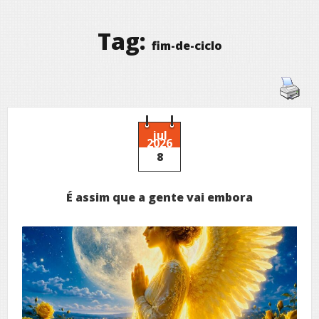
Tag:
fim-de-ciclo
jul
2026
8
É assim que a gente vai embora