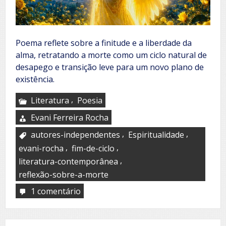
Poema reflete sobre a finitude e a liberdade da
alma, retratando a morte como um ciclo natural de
desapego e transição leve para um novo plano de
existência.
,
Literatura
Poesia
Evani Ferreira Rocha
,
,
autores-independentes
Espiritualidade
,
,
evani-rocha
fim-de-ciclo
,
literatura-contemporânea
reflexão-sobre-a-morte
1 comentário
em
É
assim
que