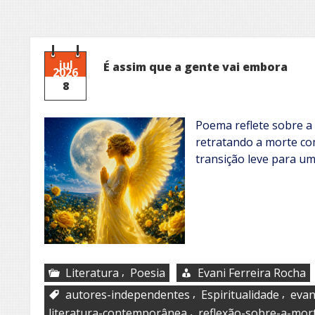
jul
É assim que a gente vai embora
2026
8
Poema reflete sobre a 
retratando a morte co
transição leve para um
,
Literatura
Poesia
Evani Ferreira Rocha
,
,
autores-independentes
Espiritualidade
evan
,
literatura-contemporânea
reflexão-sobre-a-mor