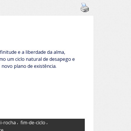
finitude e a liberdade da alma,
mo um ciclo natural de desapego e
 novo plano de existência.
,
,
i-rocha
fim-de-ciclo
te