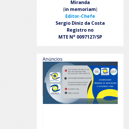
Miranda
(
in memoriam
)
Editor-Chefe
Sergio Diniz da Costa
Registro no
o
MTE N
0097127/SP
Anúncios