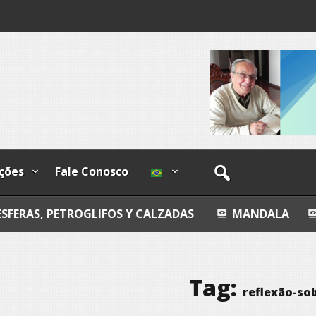
ndizível
I
lzadas
ções
Fale Conosco
OGLIFOS Y CALZADAS
MANDALA
ENTROPIA Í
Tag:
reflexão-so